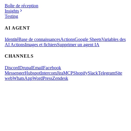
Boîte de réception
Insights
Testing
AI AGENT
Identité
Base de connaissances
Actions
Google Sheets
Variables des
AI Actions
Images et fichiers
Supprimer un agent IA
CHANNELS
Discord
Drupal
Email
Facebook
Messenger
Hubspot
Intercom
Jira
MCP
Shopify
Slack
Telegram
Site
web
WhatsApp
WordPress
Zendesk