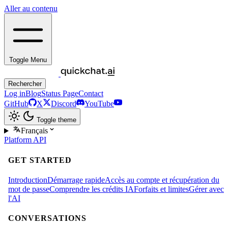
Aller au contenu
Toggle Menu
Rechercher
Log in
Blog
Status Page
Contact
GitHub
X
Discord
YouTube
Toggle theme
Français
Platform
API
GET STARTED
Introduction
Démarrage rapide
Accès au compte et récupération du
mot de passe
Comprendre les crédits IA
Forfaits et limites
Gérer avec
l'AI
CONVERSATIONS