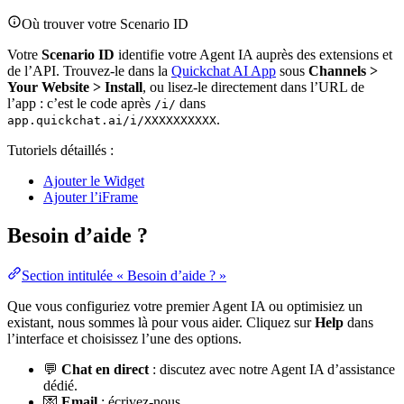
Où trouver votre Scenario ID
Votre
Scenario ID
identifie votre Agent IA auprès des extensions et
de l’API. Trouvez-le dans la
Quickchat AI App
sous
Channels >
Your Website > Install
, ou lisez-le directement dans l’URL de
l’app : c’est le code après
dans
/i/
.
app.quickchat.ai/i/XXXXXXXXXX
Tutoriels détaillés :
Ajouter le Widget
Ajouter l’iFrame
Besoin d’aide ?
Section intitulée « Besoin d’aide ? »
Que vous configuriez votre premier Agent IA ou optimisiez un
existant, nous sommes là pour vous aider. Cliquez sur
Help
dans
l’interface et choisissez l’une des options.
💬
Chat en direct
: discutez avec notre Agent IA d’assistance
dédié.
💌
Email
: écrivez‑nous.