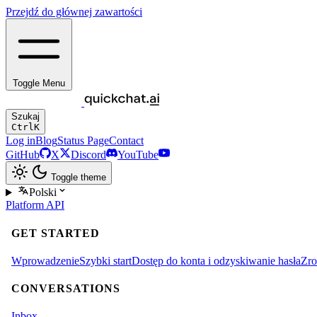
Przejdź do głównej zawartości
Toggle Menu
Szukaj
Ctrl
K
Log in
Blog
Status Page
Contact
GitHub
X
Discord
YouTube
Toggle theme
Polski
Platform
API
GET STARTED
Wprowadzenie
Szybki start
Dostęp do konta i odzyskiwanie hasła
Zro
CONVERSATIONS
Inbox