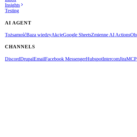
Insights
Testing
AI AGENT
Tożsamość
Baza wiedzy
Akcje
Google Sheets
Zmienne AI Actions
Obr
CHANNELS
Discord
Drupal
Email
Facebook Messenger
Hubspot
Intercom
Jira
MCP