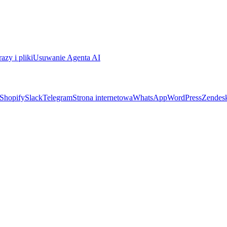
azy i pliki
Usuwanie Agenta AI
Shopify
Slack
Telegram
Strona internetowa
WhatsApp
WordPress
Zendes