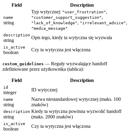
Field
Description
Typ wytycznej:
,
"user_frustration"
,
name
"customer_support_suggestion"
string
,
,
"lack_of_knowledge"
"irrelevant_advice"
"media_message"
description
Opis tego, kiedy ta wytyczna się wyzwala
string
is_active
Czy ta wytyczna jest włączona
boolean
— Reguły wyzwalające handoff
custom_guidelines
zdefiniowane przez użytkownika (tablica):
Field
Description
id
ID wytycznej
integer
Nazwa niestandardowej wytycznej (maks. 100
name
string
znaków)
Kiedy ta wytyczna powinna wyzwolić handoff
description
string
(maks. 2000 znaków)
is_active
Czy ta wytyczna jest włączona
boolean