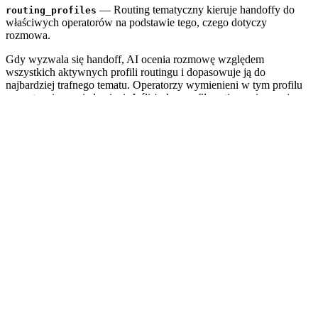
— Routing tematyczny kieruje handoffy do
routing_profiles
właściwych operatorów na podstawie tego, czego dotyczy
rozmowa.
Gdy wyzwala się handoff, AI ocenia rozmowę względem
wszystkich aktywnych profili routingu i dopasowuje ją do
najbardziej trafnego tematu. Operatorzy wymienieni w tym profilu
są następnie powiadamiani. Jeśli żaden profil routingu nie pasuje,
używane jest domyślne zachowanie powiadamiania (lista e-mail w
).
settings.emails
Przykład:
Masz profil routingu “Billing” przypisany do swojego
zespołu finansowego oraz profil “Technical Support” przypisany do
inżynierów. Gdy klient pyta o fakturę i wyzwala handoff, AI
dopasowuje rozmowę do “Billing” i powiadamia tylko zespół
finansowy — nie inżynierów.
Profile routingu konfiguruj w Dashboardzie w sekcji
Handoff >
Topic-based Routing
lub za pomocą tablicy
w
routing_profiles
żądaniu PUT
.
Field
Description
id
ID profilu routingu
integer