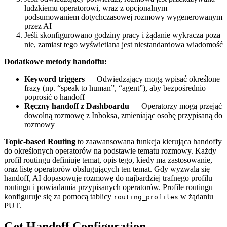
ludzkiemu operatorowi, wraz z opcjonalnym
podsumowaniem dotychczasowej rozmowy wygenerowanym
przez AI
Jeśli skonfigurowano godziny pracy i żądanie wykracza poza
nie, zamiast tego wyświetlana jest niestandardowa wiadomość
Dodatkowe metody handoffu:
Keyword triggers
— Odwiedzający mogą wpisać określone
frazy (np. “speak to human”, “agent”), aby bezpośrednio
poprosić o handoff
Ręczny handoff z Dashboardu
— Operatorzy mogą przejąć
dowolną rozmowę z Inboksa, zmieniając osobę przypisaną do
rozmowy
Topic-based Routing
to zaawansowana funkcja kierująca handoffy
do określonych operatorów na podstawie tematu rozmowy. Każdy
profil routingu definiuje temat, opis tego, kiedy ma zastosowanie,
oraz listę operatorów obsługujących ten temat. Gdy wyzwala się
handoff, AI dopasowuje rozmowę do najbardziej trafnego profilu
routingu i powiadamia przypisanych operatorów. Profile routingu
konfiguruje się za pomocą tablicy
w żądaniu
routing_profiles
PUT.
Get Handoff Configuration