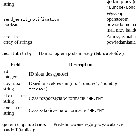
godzin pracy (
string
"Europe/Lond
Wysyłaj
operatorom
send_email_notification
boolean
powiadomienia
mail przy hand
Adresy e-mail 
emails
array of strings
powiadamiania
— Harmonogram godzin pracy (tablica slotów):
availability
Field
Description
id
ID slotu dostępności
integer
Dzień lub zakres dni (np.
,
day_span
"monday"
"monday-
string
)
friday"
start_time
Czas rozpoczęcia w formacie
"HH:MM"
string
end_time
Czas zakończenia w formacie
"HH:MM"
string
— Predefiniowane reguły wyzwalające
generic_guidelines
handoff (tablica):