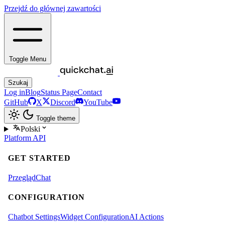
Przejdź do głównej zawartości
Toggle Menu
Szukaj
Log in
Blog
Status Page
Contact
GitHub
X
Discord
YouTube
Toggle theme
Polski
Platform
API
GET STARTED
Przegląd
Chat
CONFIGURATION
Chatbot Settings
Widget Configuration
AI Actions