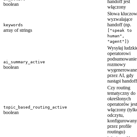
handoff jest
boolean
włączony
Słowa kluczo
wyzwalające
handoff (np.
keywords
array of strings
["speak to
human",
)
"agent"]
Wysyłaj ludzk
operatorowi
podsumowanie
ai_summary_active
rozmowy
boolean
wygenerowane
przez AI, gdy
nastąpi handoff
Czy routing
tematyczny do
określonych
operatorów jest
topic_based_routing_active
włączony (tylk
boolean
odczytu,
konfigurowany
przez profile
routingu)