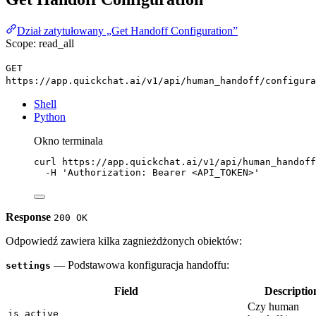
Dział zatytułowany „Get Handoff Configuration”
Scope: read_all
GET
https://app.quickchat.ai/v1/api/human_handoff/configura
Shell
Python
Okno terminala
curl
https://app.quickchat.ai/v1/api/human_handoff
-H
'Authorization: Bearer <API_TOKEN>'
Response
200 OK
Odpowiedź zawiera kilka zagnieżdżonych obiektów:
— Podstawowa konfiguracja handoffu:
settings
Field
Descriptio
Czy human
is_active