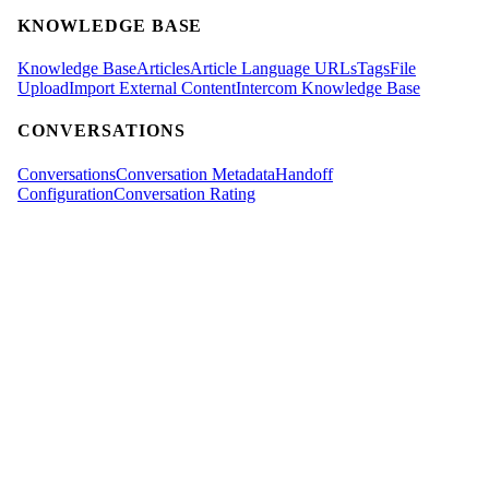
KNOWLEDGE BASE
Knowledge Base
Articles
Article Language URLs
Tags
File
Upload
Import External Content
Intercom Knowledge Base
CONVERSATIONS
Conversations
Conversation Metadata
Handoff
Configuration
Conversation Rating