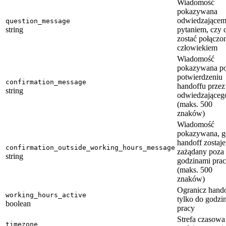
Wiadomość
pokazywana
odwiedzającem
question_message
string
pytaniem, czy 
zostać połączo
człowiekiem
Wiadomość
pokazywana p
potwierdzeniu
confirmation_message
handoffu przez
string
odwiedzająceg
(maks. 500
znaków)
Wiadomość
pokazywana, 
handoff zostaje
confirmation_outside_working_hours_message
zażądany poza
string
godzinami pra
(maks. 500
znaków)
Ogranicz hand
working_hours_active
tylko do godzi
boolean
pracy
Strefa czasowa
timezone