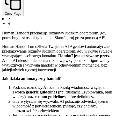
Copy Page
Human Handoff przekazuje rozmowy ludzkim operatorom, gdy
potrzebny jest osobisty kontakt. Skonfiguruj go za pomocą API.
Human Handoff umożliwia Twojemu AI Agentowi automatyczne
przekazywanie rozmów ludzkim operatorom, gdy wykryje sytuacje
wymagające osobistego kontaktu.
Handoff jest sterowany przez
AI
— AI nieustannie ocenia rozmowę względem konfigurowalnych
wytycznych i wyzwala handoff w odpowiednim momencie, bez
jakiejkolwiek ręcznej interwencji.
Jak działa automatyczny handoff:
Podczas rozmowy AI ocenia każdą wiadomość względem
Twoich
generic guidelines
(np. frustracja użytkownika, brak
wiedzy) oraz
custom guidelines
, które definiujesz
Gdy wytyczna się wyzwala, AI pokazuje odwiedzającemu
wiadomość z potwierdzeniem, pytając, czy chciałby
porozmawiać z człowiekiem
Jeśli odwiedzający potwierdzi, rozmowa jest przekazywana