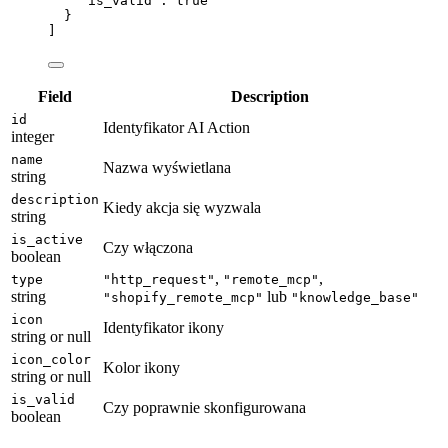
"is_valid"
: 
true
}
]
Field
Description
id
Identyfikator AI Action
integer
name
Nazwa wyświetlana
string
description
Kiedy akcja się wyzwala
string
is_active
Czy włączona
boolean
,
,
type
"http_request"
"remote_mcp"
string
lub
"shopify_remote_mcp"
"knowledge_base"
icon
Identyfikator ikony
string or null
icon_color
Kolor ikony
string or null
is_valid
Czy poprawnie skonfigurowana
boolean