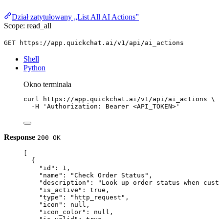
Dział zatytułowany „List All AI Actions”
Scope: read_all
GET https://app.quickchat.ai/v1/api/ai_actions
Shell
Python
Okno terminala
curl
https://app.quickchat.ai/v1/api/ai_actions
\
-H
'Authorization: Bearer <API_TOKEN>'
Response
200 OK
[
{
"id"
: 
1
,
"name"
: 
"Check Order Status"
,
"description"
: 
"Look up order status when cust
"is_active"
: 
true
,
"type"
: 
"http_request"
,
"icon"
: 
null
,
"icon_color"
: 
null
,