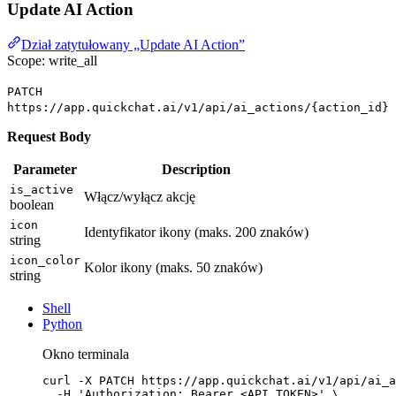
Update AI Action
Dział zatytułowany „Update AI Action”
Scope: write_all
PATCH
https://app.quickchat.ai/v1/api/ai_actions/{action_id}
Request Body
Parameter
Description
is_active
Włącz/wyłącz akcję
boolean
icon
Identyfikator ikony (maks. 200 znaków)
string
icon_color
Kolor ikony (maks. 50 znaków)
string
Shell
Python
Okno terminala
curl
-X
PATCH
https://app.quickchat.ai/v1/api/ai_a
-H
'Authorization: Bearer <API_TOKEN>'
\