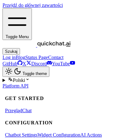
Przejdź do głównej zawartości
Toggle Menu
Szukaj
Log in
Blog
Status Page
Contact
GitHub
X
Discord
YouTube
Toggle theme
Polski
Platform
API
GET STARTED
Przegląd
Chat
CONFIGURATION
Chatbot Settings
Widget Configuration
AI Actions