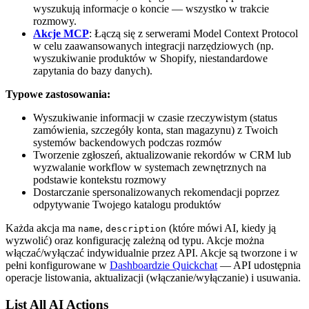
wyszukują informacje o koncie — wszystko w trakcie
rozmowy.
Akcje MCP
: Łączą się z serwerami Model Context Protocol
w celu zaawansowanych integracji narzędziowych (np.
wyszukiwanie produktów w Shopify, niestandardowe
zapytania do bazy danych).
Typowe zastosowania:
Wyszukiwanie informacji w czasie rzeczywistym (status
zamówienia, szczegóły konta, stan magazynu) z Twoich
systemów backendowych podczas rozmów
Tworzenie zgłoszeń, aktualizowanie rekordów w CRM lub
wyzwalanie workflow w systemach zewnętrznych na
podstawie kontekstu rozmowy
Dostarczanie spersonalizowanych rekomendacji poprzez
odpytywanie Twojego katalogu produktów
Każda akcja ma
,
(które mówi AI, kiedy ją
name
description
wyzwolić) oraz konfigurację zależną od typu. Akcje można
włączać/wyłączać indywidualnie przez API. Akcje są tworzone i w
pełni konfigurowane w
Dashboardzie Quickchat
— API udostępnia
operacje listowania, aktualizacji (włączanie/wyłączanie) i usuwania.
List All AI Actions