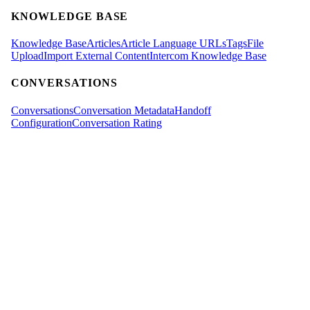
KNOWLEDGE BASE
Knowledge Base
Articles
Article Language URLs
Tags
File
Upload
Import External Content
Intercom Knowledge Base
CONVERSATIONS
Conversations
Conversation Metadata
Handoff
Configuration
Conversation Rating