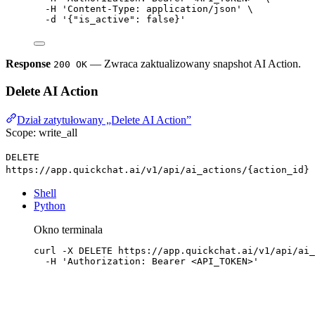
-H
'Content-Type: application/json'
\
-d
'{"is_active": false}'
Response
— Zwraca zaktualizowany snapshot AI Action.
200 OK
Delete AI Action
Dział zatytułowany „Delete AI Action”
Scope: write_all
DELETE
https://app.quickchat.ai/v1/api/ai_actions/{action_id}
Shell
Python
Okno terminala
curl
-X
DELETE
https://app.quickchat.ai/v1/api/ai_
-H
'Authorization: Bearer <API_TOKEN>'
Response
(puste body)
200 OK