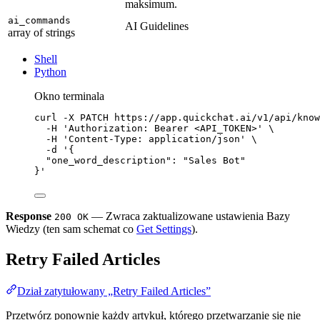
maksimum.
ai_commands
AI Guidelines
array of strings
Shell
Python
Okno terminala
curl
-X
PATCH
https://app.quickchat.ai/v1/api/know
-H
'Authorization: Bearer <API_TOKEN>'
\
-H
'Content-Type: application/json'
\
-d
'{
"one_word_description": "Sales Bot"
}'
Response
— Zwraca zaktualizowane ustawienia Bazy
200 OK
Wiedzy (ten sam schemat co
Get Settings
).
Retry Failed Articles
Dział zatytułowany „Retry Failed Articles”
Przetwórz ponownie każdy artykuł, którego przetwarzanie się nie