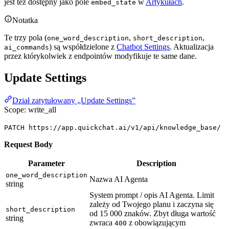
jest też dostępny jako pole
w
Artykułach
.
embed_state
Notatka
Te trzy pola (
,
,
one_word_description
short_description
) są współdzielone z
Chatbot Settings
. Aktualizacja
ai_commands
przez którykolwiek z endpointów modyfikuje te same dane.
Update Settings
Dział zatytułowany „Update Settings”
Scope: write_all
PATCH https://app.quickchat.ai/v1/api/knowledge_base/
Request Body
Parameter
Description
one_word_description
Nazwa AI Agenta
string
System prompt / opis AI Agenta. Limit
zależy od Twojego planu i zaczyna się
short_description
od 15 000 znaków. Zbyt długa wartość
string
zwraca
z obowiązującym
400