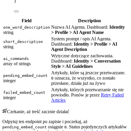
}
Field
Description
Nazwa AI Agenta. Dashboard:
Identity
one_word_description
string
> Profile > AI Agent Name
System prompt / opis AI Agenta.
short_description
Dashboard:
Identity > Profile > AI
string
Agent Description
Wytyczne dotyczące zachowania.
ai_commands
Dashboard:
Identity > Conversation
array of strings
Style > AI Guidelines
Artykuły, które są jeszcze przetwarzane.
pending_embed_count
oznacza, że wszystko, co zostało
0
integer
przesłane, działa już na żywo
Artykuły, których przetwarzanie się nie
failed_embed_count
powiodło. Ponów je przez
Retry Failed
integer
Articles
Czekanie, aż treść zacznie działać
Odpytuj ten endpoint po zapisie i poczekaj, aż
osiągnie
. Status pojedynczych artykułów
pending_embed_count
0