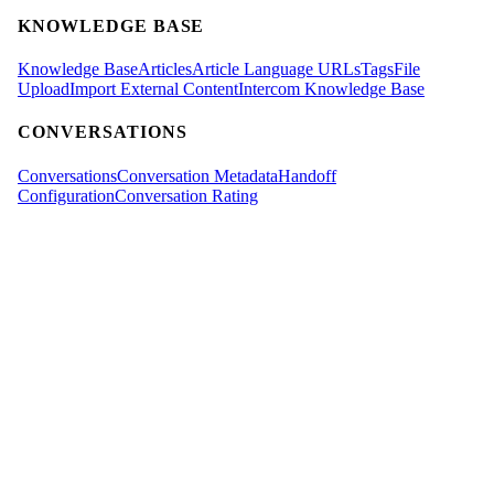
KNOWLEDGE BASE
Knowledge Base
Articles
Article Language URLs
Tags
File
Upload
Import External Content
Intercom Knowledge Base
CONVERSATIONS
Conversations
Conversation Metadata
Handoff
Configuration
Conversation Rating