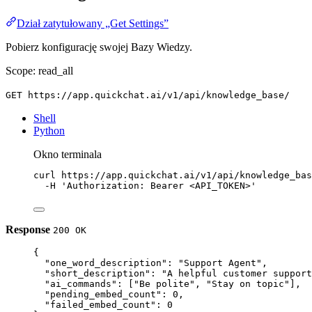
Dział zatytułowany „Get Settings”
Pobierz konfigurację swojej Bazy Wiedzy.
Scope: read_all
GET https://app.quickchat.ai/v1/api/knowledge_base/
Shell
Python
Okno terminala
curl
https://app.quickchat.ai/v1/api/knowledge_bas
-H
'Authorization: Bearer <API_TOKEN>'
Response
200 OK
{
"one_word_description"
: 
"Support Agent"
,
"short_description"
: 
"A helpful customer support
"ai_commands"
: [
"Be polite"
, 
"Stay on topic"
],
"pending_embed_count"
: 
0
,
"failed_embed_count"
: 
0