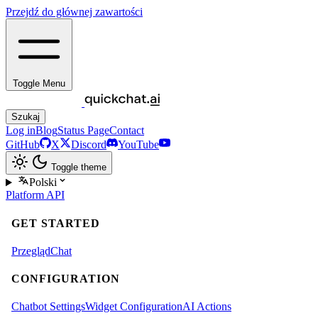
Przejdź do głównej zawartości
Toggle Menu
Szukaj
Log in
Blog
Status Page
Contact
GitHub
X
Discord
YouTube
Toggle theme
Polski
Platform
API
GET STARTED
Przegląd
Chat
CONFIGURATION
Chatbot Settings
Widget Configuration
AI Actions