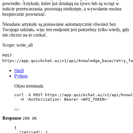
powiodło. Artykuły, które już działają na żywo lub są wciąż w
trakcie przetwarzania, pozostają nietknięte, a wywołanie można
bezpiecznie powtarzać.
Nieudane artykuły są ponawiane automatycznie również bez
Twojego udziału, więc ten endpoint jest potrzebny tylko wtedy, gdy
nie chcesz na to czekać.
Scope: write_all
POST
https://app.quickchat.ai/v1/api/knowledge_base/retry_fa
Shell
Python
Okno terminala
curl
-X
POST
https://app.quickchat.ai/v1/api/knowl
-H
'Authorization: Bearer <API_TOKEN>'
Response
200 OK
{
"retried"
: 
2