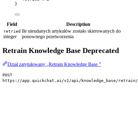
}
Field
Description
Ile nieudanych artykułów zostało skierowanych do
retried
integer
ponownego przetworzenia
Retrain Knowledge Base
Deprecated
Dział zatytułowany „Retrain Knowledge Base ”
POST
https://app.quickchat.ai/v1/api/knowledge_base/retrain/
Ponowne trenowanie już nie istnieje — zmiany w artykułach są
przetwarzane automatycznie. Ten endpoint pozostaje wyłącznie po
to, aby istniejące integracje nadal działały: przyjmuje żądanie, nic
nie robi i zwraca
.
200 OK
Możesz usunąć to wywołanie ze swojej integracji. Jeśli Twoja
integracja odpytywała endpoint aż do zakończenia ponownego
trenowania, zamiast tego poczekaj, aż
pending_embed_count
osiągnie
w
Get Settings
.
0