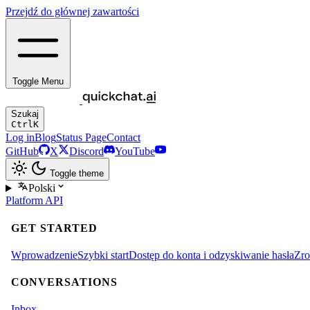
Przejdź do głównej zawartości
Toggle Menu
Szukaj
Ctrl
K
Log in
Blog
Status Page
Contact
GitHub
X
Discord
YouTube
Toggle theme
Polski
Platform
API
GET STARTED
Wprowadzenie
Szybki start
Dostęp do konta i odzyskiwanie hasła
Zro
CONVERSATIONS
Inbox