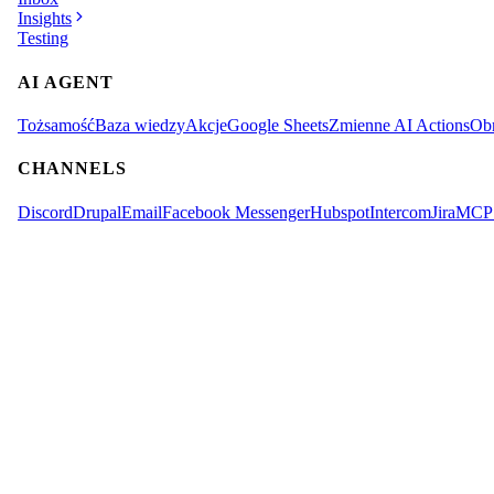
Insights
Testing
AI AGENT
Tożsamość
Baza wiedzy
Akcje
Google Sheets
Zmienne AI Actions
Obr
CHANNELS
Discord
Drupal
Email
Facebook Messenger
Hubspot
Intercom
Jira
MCP