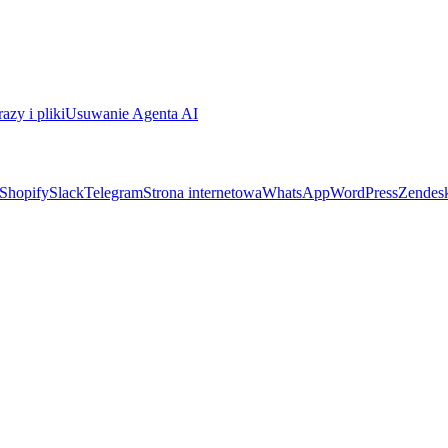
azy i pliki
Usuwanie Agenta AI
Shopify
Slack
Telegram
Strona internetowa
WhatsApp
WordPress
Zendes