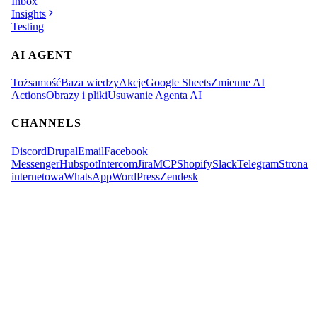
Inbox
Insights
Testing
AI AGENT
Tożsamość
Baza wiedzy
Akcje
Google Sheets
Zmienne AI
Actions
Obrazy i pliki
Usuwanie Agenta AI
CHANNELS
Discord
Drupal
Email
Facebook
Messenger
Hubspot
Intercom
Jira
MCP
Shopify
Slack
Telegram
Strona
internetowa
WhatsApp
WordPress
Zendesk