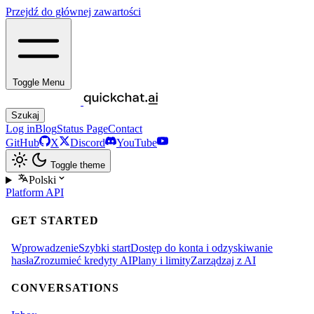
Przejdź do głównej zawartości
Toggle Menu
Szukaj
Log in
Blog
Status Page
Contact
GitHub
X
Discord
YouTube
Toggle theme
Polski
Platform
API
GET STARTED
Wprowadzenie
Szybki start
Dostęp do konta i odzyskiwanie
hasła
Zrozumieć kredyty AI
Plany i limity
Zarządzaj z AI
CONVERSATIONS