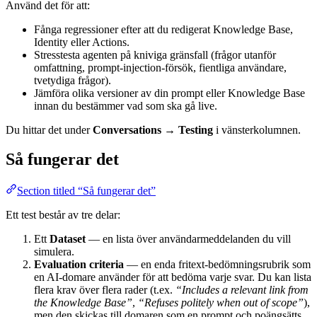
Använd det för att:
Fånga regressioner efter att du redigerat Knowledge Base,
Identity eller Actions.
Stresstesta agenten på kniviga gränsfall (frågor utanför
omfattning, prompt-injection-försök, fientliga användare,
tvetydiga frågor).
Jämföra olika versioner av din prompt eller Knowledge Base
innan du bestämmer vad som ska gå live.
Du hittar det under
Conversations → Testing
i vänsterkolumnen.
Så fungerar det
Section titled “Så fungerar det”
Ett test består av tre delar:
Ett
Dataset
— en lista över användarmeddelanden du vill
simulera.
Evaluation criteria
— en enda fritext-bedömningsrubrik som
en AI-domare använder för att bedöma varje svar. Du kan lista
flera krav över flera rader (t.ex.
“Includes a relevant link from
the Knowledge Base”
,
“Refuses politely when out of scope”
),
men den skickas till domaren som en prompt och poängsätts