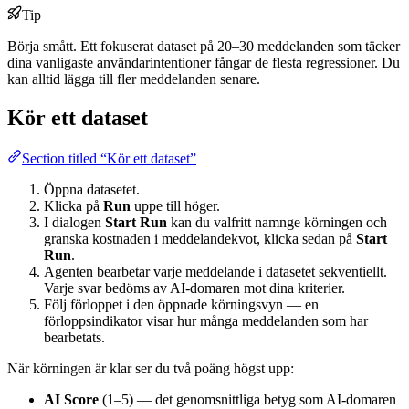
Tip
Börja smått. Ett fokuserat dataset på 20–30 meddelanden som täcker
dina vanligaste användarintentioner fångar de flesta regressioner. Du
kan alltid lägga till fler meddelanden senare.
Kör ett dataset
Section titled “Kör ett dataset”
Öppna datasetet.
Klicka på
Run
uppe till höger.
I dialogen
Start Run
kan du valfritt namnge körningen och
granska kostnaden i meddelandekvot, klicka sedan på
Start
Run
.
Agenten bearbetar varje meddelande i datasetet sekventiellt.
Varje svar bedöms av AI-domaren mot dina kriterier.
Följ förloppet i den öppnade körningsvyn — en
förloppsindikator visar hur många meddelanden som har
bearbetats.
När körningen är klar ser du två poäng högst upp:
AI Score
(1–5) — det genomsnittliga betyg som AI-domaren