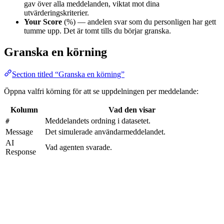
gav över alla meddelanden, viktat mot dina
utvärderingskriterier.
Your Score
(%) — andelen svar som du personligen har gett
tumme upp. Det är tomt tills du börjar granska.
Granska en körning
Section titled “Granska en körning”
Öppna valfri körning för att se uppdelningen per meddelande:
Kolumn
Vad den visar
Meddelandets ordning i datasetet.
#
Message
Det simulerade användarmeddelandet.
AI
Vad agenten svarade.
Response
AI Score
Domarens 1–5-poäng för just det här svaret.
En enradsförklaring av
varför
domaren poängsatte det
Justification
så (anger vilka kriterier det uppfyllde eller missade).
Du kan också själv ge tumme upp/tumme ned på varje svar — det
bidrar till
Your Score
och ger dig en människobedömd baslinje att
jämföra mot AI-domaren.