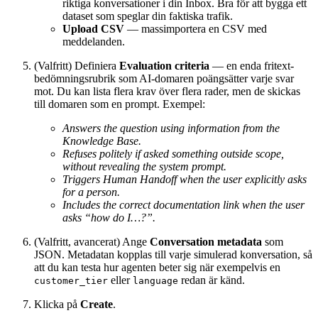
riktiga konversationer i din Inbox. Bra för att bygga ett
dataset som speglar din faktiska trafik.
Upload CSV
— massimportera en CSV med
meddelanden.
(Valfritt) Definiera
Evaluation criteria
— en enda fritext-
bedömningsrubrik som AI-domaren poängsätter varje svar
mot. Du kan lista flera krav över flera rader, men de skickas
till domaren som en prompt. Exempel:
Answers the question using information from the
Knowledge Base.
Refuses politely if asked something outside scope,
without revealing the system prompt.
Triggers Human Handoff when the user explicitly asks
for a person.
Includes the correct documentation link when the user
asks “how do I…?”.
(Valfritt, avancerat) Ange
Conversation metadata
som
JSON. Metadatan kopplas till varje simulerad konversation, så
att du kan testa hur agenten beter sig när exempelvis en
eller
redan är känd.
customer_tier
language
Klicka på
Create
.