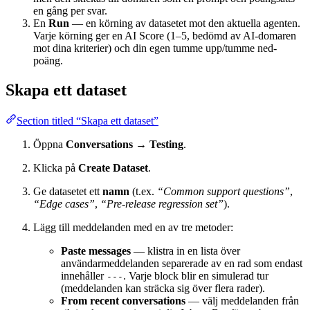
en gång per svar.
En
Run
— en körning av datasetet mot den aktuella agenten.
Varje körning ger en AI Score (1–5, bedömd av AI-domaren
mot dina kriterier) och din egen tumme upp/tumme ned-
poäng.
Skapa ett dataset
Section titled “Skapa ett dataset”
Öppna
Conversations → Testing
.
Klicka på
Create Dataset
.
Ge datasetet ett
namn
(t.ex.
“Common support questions”
,
“Edge cases”
,
“Pre-release regression set”
).
Lägg till meddelanden med en av tre metoder:
Paste messages
— klistra in en lista över
användarmeddelanden separerade av en rad som endast
innehåller
. Varje block blir en simulerad tur
---
(meddelanden kan sträcka sig över flera rader).
From recent conversations
— välj meddelanden från