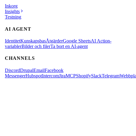
Inkorg
Insights
Testning
AI AGENT
Identitet
Kunskapsbas
Åtgärder
Google Sheets
AI Action-
variabler
Bilder och filer
Ta bort en AI-agent
CHANNELS
Discord
Drupal
Email
Facebook
Messenger
Hubspot
Intercom
Jira
MCP
Shopify
Slack
Telegram
Webbpla