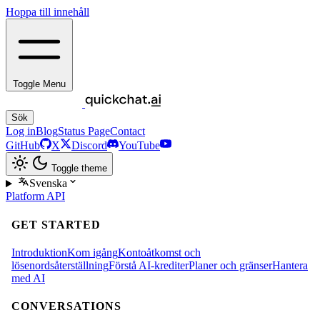
Hoppa till innehåll
Toggle Menu
Sök
Log in
Blog
Status Page
Contact
GitHub
X
Discord
YouTube
Toggle theme
Svenska
Platform
API
GET STARTED
Introduktion
Kom igång
Kontoåtkomst och
lösenordsåterställning
Förstå AI-krediter
Planer och gränser
Hantera
med AI
CONVERSATIONS