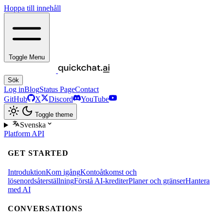
Hoppa till innehåll
Toggle Menu
Sök
Log in
Blog
Status Page
Contact
GitHub
X
Discord
YouTube
Toggle theme
Svenska
Platform
API
GET STARTED
Introduktion
Kom igång
Kontoåtkomst och
lösenordsåterställning
Förstå AI-krediter
Planer och gränser
Hantera
med AI
CONVERSATIONS