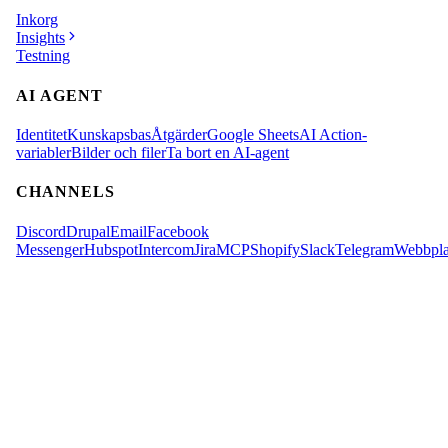
Inkorg
Insights
Testning
AI AGENT
Identitet
Kunskapsbas
Åtgärder
Google Sheets
AI Action-
variabler
Bilder och filer
Ta bort en AI-agent
CHANNELS
Discord
Drupal
Email
Facebook
Messenger
Hubspot
Intercom
Jira
MCP
Shopify
Slack
Telegram
Webbpla