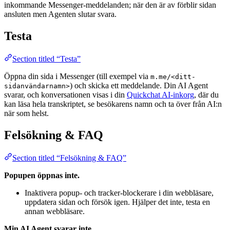
inkommande Messenger-meddelanden; när den är av förblir sidan
ansluten men Agenten slutar svara.
Testa
Section titled “Testa”
Öppna din sida i Messenger (till exempel via
m.me/<ditt-
) och skicka ett meddelande. Din AI Agent
sidanvändarnamn>
svarar, och konversationen visas i din
Quickchat AI-inkorg
, där du
kan läsa hela transkriptet, se besökarens namn och ta över från AI:n
när som helst.
Felsökning & FAQ
Section titled “Felsökning & FAQ”
Popupen öppnas inte.
Inaktivera popup- och tracker-blockerare i din webbläsare,
uppdatera sidan och försök igen. Hjälper det inte, testa en
annan webbläsare.
Min AI Agent svarar inte.