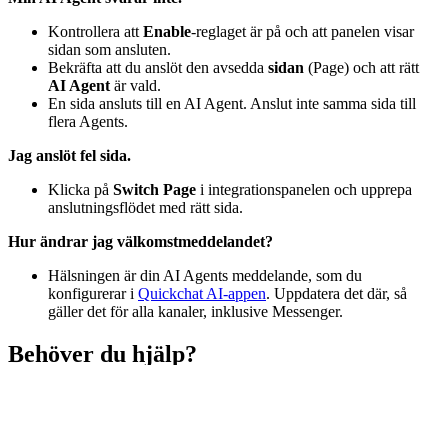
Kontrollera att
Enable
-reglaget är på och att panelen visar
sidan som ansluten.
Bekräfta att du anslöt den avsedda
sidan
(Page) och att rätt
AI Agent
är vald.
En sida ansluts till en AI Agent. Anslut inte samma sida till
flera Agents.
Jag anslöt fel sida.
Klicka på
Switch Page
i integrationspanelen och upprepa
anslutningsflödet med rätt sida.
Hur ändrar jag välkomstmeddelandet?
Hälsningen är din AI Agents meddelande, som du
konfigurerar i
Quickchat AI-appen
. Uppdatera det där, så
gäller det för alla kanaler, inklusive Messenger.
Behöver du hjälp?
Section titled “Behöver du hjälp?”
Fortfarande fast? Hör av dig på
Discord
eller
kontakta oss
, så hjälper