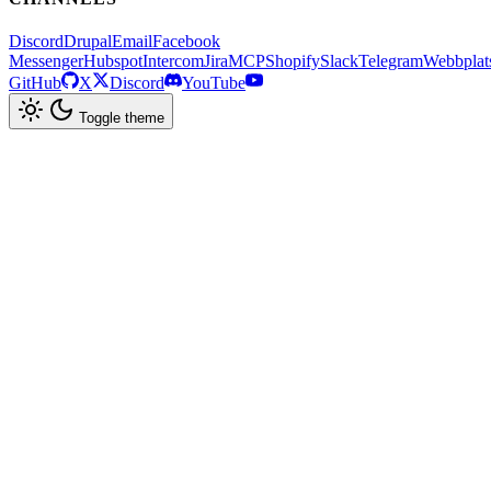
Discord
Drupal
Email
Facebook
Messenger
Hubspot
Intercom
Jira
MCP
Shopify
Slack
Telegram
Webbplat
GitHub
X
Discord
YouTube
Toggle theme