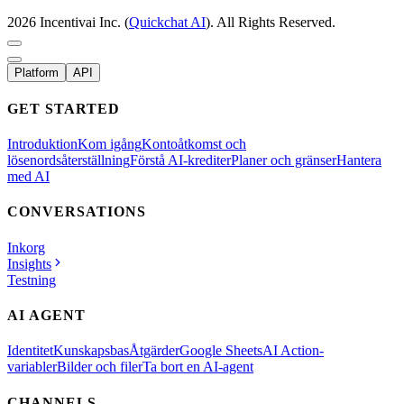
2026 Incentivai Inc. (
Quickchat AI
). All Rights Reserved.
Platform
API
GET STARTED
Introduktion
Kom igång
Kontoåtkomst och
lösenordsåterställning
Förstå AI-krediter
Planer och gränser
Hantera
med AI
CONVERSATIONS
Inkorg
Insights
Testning
AI AGENT
Identitet
Kunskapsbas
Åtgärder
Google Sheets
AI Action-
variabler
Bilder och filer
Ta bort en AI-agent
CHANNELS