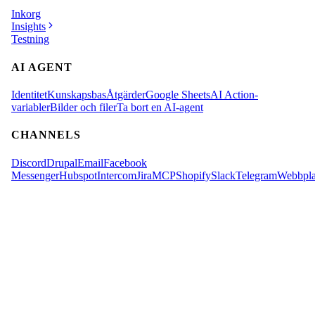
Inkorg
Insights
Testning
AI AGENT
Identitet
Kunskapsbas
Åtgärder
Google Sheets
AI Action-
variabler
Bilder och filer
Ta bort en AI-agent
CHANNELS
Discord
Drupal
Email
Facebook
Messenger
Hubspot
Intercom
Jira
MCP
Shopify
Slack
Telegram
Webbpla