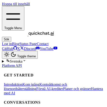
Hoppa till innehåll
Toggle Menu
Sök
Log in
Blog
Status Page
Contact
GitHub
X
Discord
YouTube
Toggle theme
Svenska
Platform
API
GET STARTED
Introduktion
Kom igång
Kontoåtkomst och
lösenordsåterställning
Förstå AI-krediter
Planer och gränser
Hantera
med AI
CONVERSATIONS