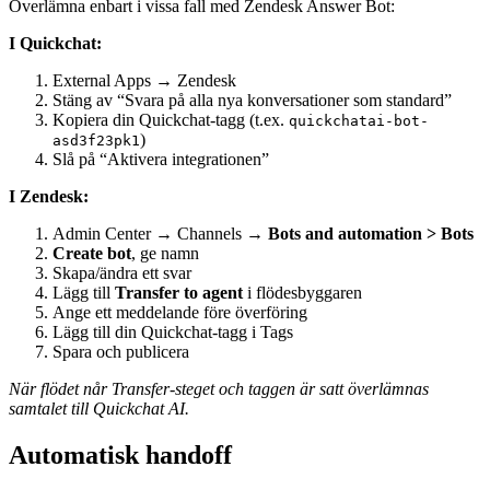
Överlämna enbart i vissa fall med Zendesk Answer Bot:
I Quickchat:
External Apps → Zendesk
Stäng av “Svara på alla nya konversationer som standard”
Kopiera din Quickchat‑tagg (t.ex.
quickchatai-bot-
)
asd3f23pk1
Slå på “Aktivera integrationen”
I Zendesk:
Admin Center → Channels →
Bots and automation > Bots
Create bot
, ge namn
Skapa/ändra ett svar
Lägg till
Transfer to agent
i flödesbyggaren
Ange ett meddelande före överföring
Lägg till din Quickchat‑tagg i Tags
Spara och publicera
När flödet når Transfer‑steget och taggen är satt överlämnas
samtalet till Quickchat AI.
Automatisk handoff