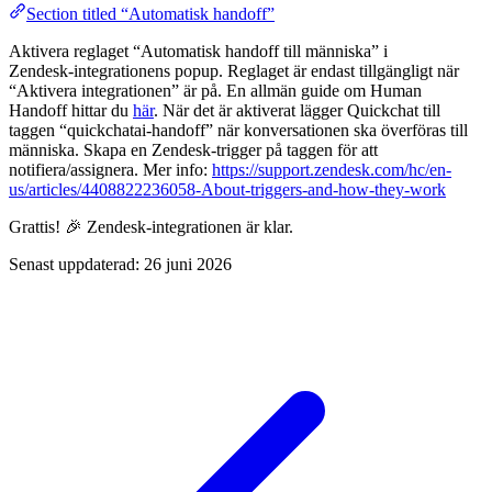
Section titled “Automatisk handoff”
Aktivera reglaget “Automatisk handoff till människa” i
Zendesk‑integrationens popup. Reglaget är endast tillgängligt när
“Aktivera integrationen” är på. En allmän guide om Human
Handoff hittar du
här
. När det är aktiverat lägger Quickchat till
taggen “quickchatai-handoff” när konversationen ska överföras till
människa. Skapa en Zendesk‑trigger på taggen för att
notifiera/assignera. Mer info:
https://support.zendesk.com/hc/en-
us/articles/4408822236058-About-triggers-and-how-they-work
Grattis! 🎉 Zendesk‑integrationen är klar.
Senast uppdaterad:
26 juni 2026