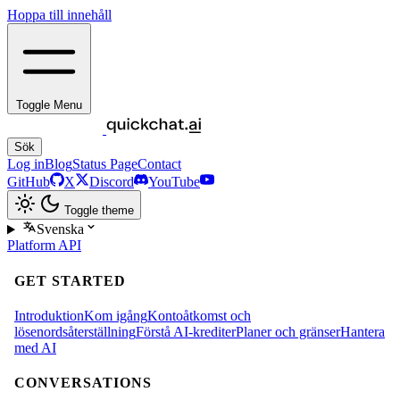
Hoppa till innehåll
Toggle Menu
Sök
Log in
Blog
Status Page
Contact
GitHub
X
Discord
YouTube
Toggle theme
Svenska
Platform
API
GET STARTED
Introduktion
Kom igång
Kontoåtkomst och
lösenordsåterställning
Förstå AI-krediter
Planer och gränser
Hantera
med AI
CONVERSATIONS