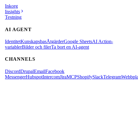
Inkorg
Insights
Testning
AI AGENT
Identitet
Kunskapsbas
Åtgärder
Google Sheets
AI Action-
variabler
Bilder och filer
Ta bort en AI-agent
CHANNELS
Discord
Drupal
Email
Facebook
Messenger
Hubspot
Intercom
Jira
MCP
Shopify
Slack
Telegram
Webbpla