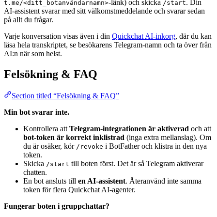
-länk) och skicka
. Din
t.me/<ditt_botanvändarnamn>
/start
AI-assistent svarar med sitt välkomstmeddelande och svarar sedan
på allt du frågar.
Varje konversation visas även i din
Quickchat AI-inkorg
, där du kan
läsa hela transkriptet, se besökarens Telegram-namn och ta över från
AI:n när som helst.
Felsökning & FAQ
Section titled “Felsökning & FAQ”
Min bot svarar inte.
Kontrollera att
Telegram-integrationen är aktiverad
och att
bot-token är korrekt inklistrad
(inga extra mellanslag). Om
du är osäker, kör
i BotFather och klistra in den nya
/revoke
token.
Skicka
till boten först. Det är så Telegram aktiverar
/start
chatten.
En bot ansluts till
en AI-assistent
. Återanvänd inte samma
token för flera Quickchat AI-agenter.
Fungerar boten i gruppchattar?