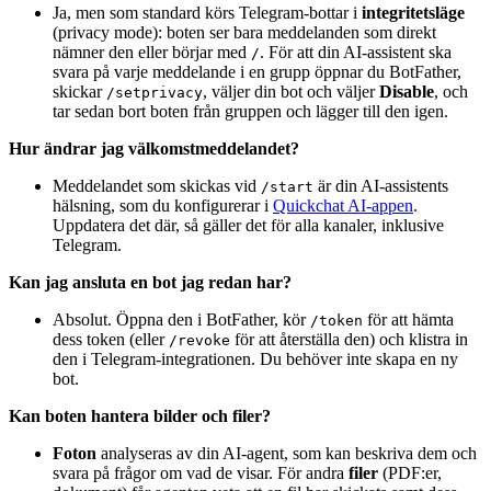
Ja, men som standard körs Telegram-bottar i
integritetsläge
(privacy mode): boten ser bara meddelanden som direkt
nämner den eller börjar med
. För att din AI-assistent ska
/
svara på varje meddelande i en grupp öppnar du BotFather,
skickar
, väljer din bot och väljer
Disable
, och
/setprivacy
tar sedan bort boten från gruppen och lägger till den igen.
Hur ändrar jag välkomstmeddelandet?
Meddelandet som skickas vid
är din AI-assistents
/start
hälsning, som du konfigurerar i
Quickchat AI-appen
.
Uppdatera det där, så gäller det för alla kanaler, inklusive
Telegram.
Kan jag ansluta en bot jag redan har?
Absolut. Öppna den i BotFather, kör
för att hämta
/token
dess token (eller
för att återställa den) och klistra in
/revoke
den i Telegram-integrationen. Du behöver inte skapa en ny
bot.
Kan boten hantera bilder och filer?
Foton
analyseras av din AI-agent, som kan beskriva dem och
svara på frågor om vad de visar. För andra
filer
(PDF:er,