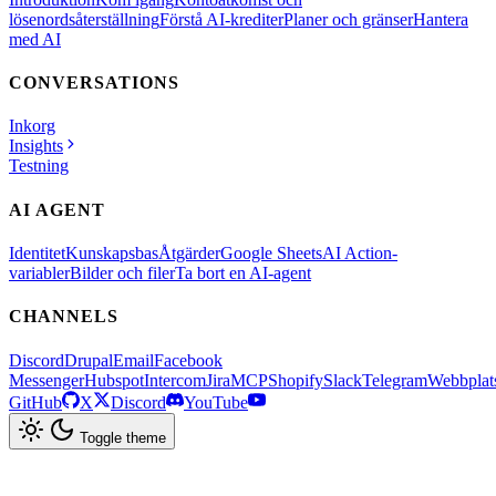
lösenordsåterställning
Förstå AI-krediter
Planer och gränser
Hantera
med AI
CONVERSATIONS
Inkorg
Insights
Testning
AI AGENT
Identitet
Kunskapsbas
Åtgärder
Google Sheets
AI Action-
variabler
Bilder och filer
Ta bort en AI-agent
CHANNELS
Discord
Drupal
Email
Facebook
Messenger
Hubspot
Intercom
Jira
MCP
Shopify
Slack
Telegram
Webbplat
GitHub
X
Discord
YouTube
Toggle theme