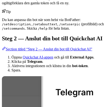
ogiltigförklara den gamla token och få en ny.
Tip
Du kan anpassa din bot när som helst via BotFather:
,
,
(profilbild) och
/setdescription
/setabouttext
/setuserpic
. Skicka
för hela listan.
/setcommands
/help
Steg 2 — Anslut din bot till Quickchat AI
Section titled “Steg 2 — Anslut din bot till Quickchat AI”
Öppna
Quickchat AI-appen
och gå till
External Apps
.
Klicka på
Telegram
.
Aktivera integrationen och klistra in din
bot-token
.
Spara.