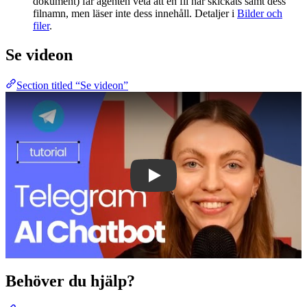
dokument) får agenten veta att en fil har skickats samt dess
filnamn, men läser inte dess innehåll. Detaljer i
Bilder och
filer
.
Se videon
Section titled “Se videon”
Play
Behöver du hjälp?