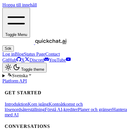
Hoppa till innehåll
Toggle Menu
Sök
Log in
Blog
Status Page
Contact
GitHub
X
Discord
YouTube
Toggle theme
Svenska
Platform
API
GET STARTED
Introduktion
Kom igång
Kontoåtkomst och
lösenordsåterställning
Förstå AI-krediter
Planer och gränser
Hantera
med AI
CONVERSATIONS