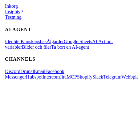
Inkorg
Insights
Testning
AI AGENT
Identitet
Kunskapsbas
Åtgärder
Google Sheets
AI Action-
variabler
Bilder och filer
Ta bort en AI-agent
CHANNELS
Discord
Drupal
Email
Facebook
Messenger
Hubspot
Intercom
Jira
MCP
Shopify
Slack
Telegram
Webbpla