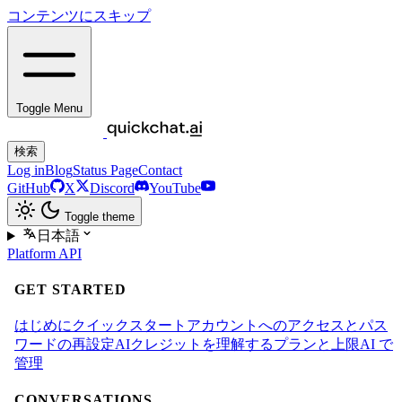
コンテンツにスキップ
Toggle Menu
検索
Log in
Blog
Status Page
Contact
GitHub
X
Discord
YouTube
Toggle theme
日本語
Platform
API
GET STARTED
はじめに
クイックスタート
アカウントへのアクセスとパス
ワードの再設定
AIクレジットを理解する
プランと上限
AI で
管理
CONVERSATIONS