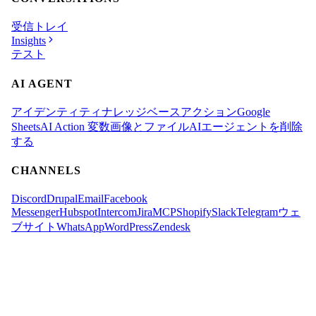
受信トレイ
Insights
テスト
AI AGENT
アイデンティティ
ナレッジベース
アクション
Google
Sheets
AI Action 変数
画像とファイル
AIエージェントを削除
する
CHANNELS
Discord
Drupal
Email
Facebook
Messenger
Hubspot
Intercom
Jira
MCP
Shopify
Slack
Telegram
ウェ
ブサイト
WhatsApp
WordPress
Zendesk