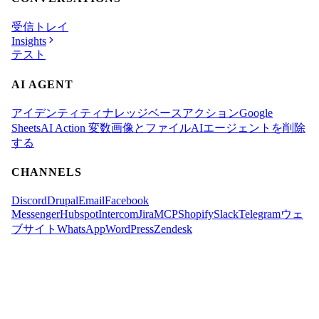
受信トレイ
Insights
テスト
AI AGENT
アイデンティティ
ナレッジベース
アクション
Google
Sheets
AI Action 変数
画像とファイル
AIエージェントを削除
する
CHANNELS
Discord
Drupal
Email
Facebook
Messenger
Hubspot
Intercom
Jira
MCP
Shopify
Slack
Telegram
ウェ
ブサイト
WhatsApp
WordPress
Zendesk