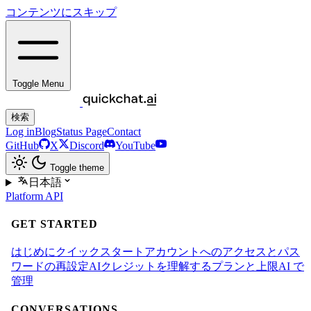
コンテンツにスキップ
Toggle Menu
検索
Log in
Blog
Status Page
Contact
GitHub
X
Discord
YouTube
Toggle theme
日本語
Platform
API
GET STARTED
はじめに
クイックスタート
アカウントへのアクセスとパス
ワードの再設定
AIクレジットを理解する
プランと上限
AI で
管理
CONVERSATIONS