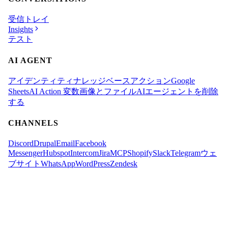
受信トレイ
Insights
テスト
AI AGENT
アイデンティティ
ナレッジベース
アクション
Google
Sheets
AI Action 変数
画像とファイル
AIエージェントを削除
する
CHANNELS
Discord
Drupal
Email
Facebook
Messenger
Hubspot
Intercom
Jira
MCP
Shopify
Slack
Telegram
ウェ
ブサイト
WhatsApp
WordPress
Zendesk