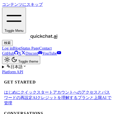
コンテンツにスキップ
Toggle Menu
検索
Log in
Blog
Status Page
Contact
GitHub
X
Discord
YouTube
Toggle theme
日本語
Platform
API
GET STARTED
はじめに
クイックスタート
アカウントへのアクセスとパス
ワードの再設定
AIクレジットを理解する
プランと上限
AI で
管理
CONVERSATIONS