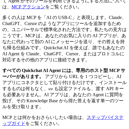
て Agent がそのツールを利用できるようにする方法について
は、
MCP アクション
をご覧ください。
多くの人は MCP を「AI の USB-C」と表現します。Claude、
ChatGPT、Cursor のようなアプリにツールを追加するため
の、ユニバーサルで標準化された方法です。私たちの見方は
こうです。MCP は、あなたのお気に入りの AI アプリが、あ
なたに代わって別の AI にメッセージを送り、その答えを持
ち帰る仕組みです。Quickchat AI を使えば、誰でもあなたの
AI Agent を Claude、ChatGPT、Cursor、またはプロトコルに
対応するその他のアプリに接続できます。
すべての Quickchat AI Agent には、専用のホスト型 MCP サ
ーバーがあります。
アプリから URL を 1 つコピーし、AI
アプリにコネクタとして貼り付けるだけです。インストール
するものは何もなく、
も設定ファイルも、渡す API キー
uv
も必要ありません。AI アプリは、あなたの Agent に質問を
投げ、その Knowledge Base から得た答えを返す単一のツー
ルを受け取ります。
MCP とは何かをおさらいしたい場合は、
ステップバイステ
ップガイド
をご覧ください。