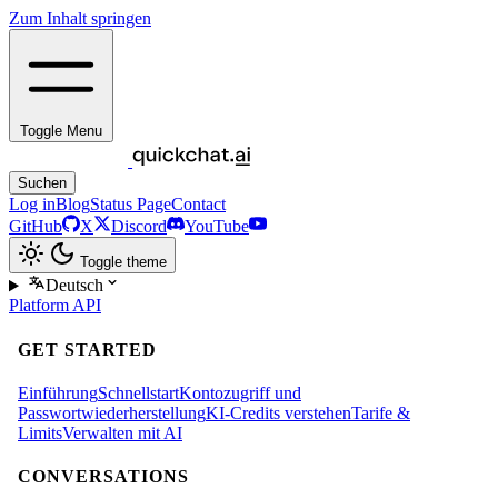
Zum Inhalt springen
Toggle Menu
Suchen
Log in
Blog
Status Page
Contact
GitHub
X
Discord
YouTube
Toggle theme
Deutsch
Platform
API
GET STARTED
Einführung
Schnellstart
Kontozugriff und
Passwortwiederherstellung
KI‑Credits verstehen
Tarife &
Limits
Verwalten mit AI
CONVERSATIONS