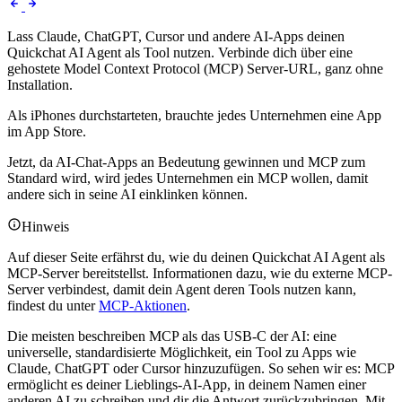
Lass Claude, ChatGPT, Cursor und andere AI-Apps deinen
Quickchat AI Agent als Tool nutzen. Verbinde dich über eine
gehostete Model Context Protocol (MCP) Server-URL, ganz ohne
Installation.
Als iPhones durchstarteten, brauchte jedes Unternehmen eine App
im App Store.
Jetzt, da AI-Chat-Apps an Bedeutung gewinnen und MCP zum
Standard wird, wird jedes Unternehmen ein MCP wollen, damit
andere sich in seine AI einklinken können.
Hinweis
Auf dieser Seite erfährst du, wie du deinen Quickchat AI Agent als
MCP-Server bereitstellst. Informationen dazu, wie du externe MCP-
Server verbindest, damit dein Agent deren Tools nutzen kann,
findest du unter
MCP-Aktionen
.
Die meisten beschreiben MCP als das USB-C der AI: eine
universelle, standardisierte Möglichkeit, ein Tool zu Apps wie
Claude, ChatGPT oder Cursor hinzuzufügen. So sehen wir es: MCP
ermöglicht es deiner Lieblings-AI-App, in deinem Namen einer
anderen AI zu schreiben und dir die Antwort zurückzubringen. Mit