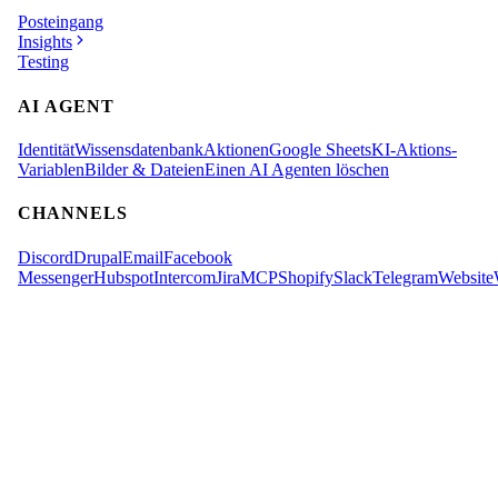
Posteingang
Insights
Testing
AI AGENT
Identität
Wissensdatenbank
Aktionen
Google Sheets
KI-Aktions-
Variablen
Bilder & Dateien
Einen AI Agenten löschen
CHANNELS
Discord
Drupal
Email
Facebook
Messenger
Hubspot
Intercom
Jira
MCP
Shopify
Slack
Telegram
Website