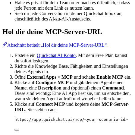
Halte es privat für dein Team oder mach es öffentlich, sodass
jede Person mit dem Link es nutzen kann.
Sieh dir jede Conversation in deiner Quickchat Inbox an,
einschließlich des AI-zu-AI-Austauschs.
Hol dir deine MCP-Server-URL
Abschnitt betitelt „Hol dir deine MCP-Server-URL“
Erstelle ein
Quickchat AI Konto
. Mit dem Free-Plan kannst
du sofort loslegen.
Richte die Knowledge Base, Fähigkeiten und Einstellungen
deines Agents ein.
Öffne
External Apps > MCP
und schalte
Enable MCP
ein.
Klicke auf
Configure MCP
und gib deinem Agent einen
Name
, eine
Description
und (optional) einen
Command
.
Diese sind wichtig: Eine AI-App liest sie, um zu entscheiden,
wann sie deinen Agent aufruft und wobei er helfen kann.
Klicke auf
Connect MCP
und kopiere deine
MCP-Server-
URL
. Sie sieht so aus:
https://app.quickchat.ai/mcp/<your-scenario-id>