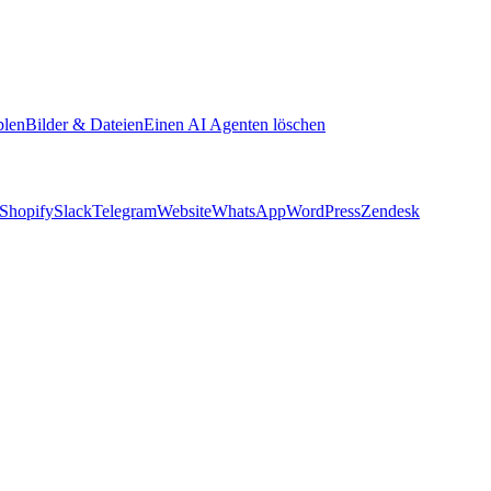
blen
Bilder & Dateien
Einen AI Agenten löschen
Shopify
Slack
Telegram
Website
WhatsApp
WordPress
Zendesk