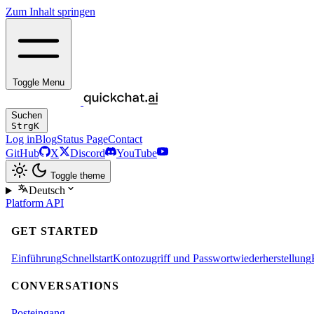
Zum Inhalt springen
Toggle Menu
Suchen
Strg
K
Log in
Blog
Status Page
Contact
GitHub
X
Discord
YouTube
Toggle theme
Deutsch
Platform
API
GET STARTED
Einführung
Schnellstart
Kontozugriff und Passwortwiederherstellung
CONVERSATIONS
Posteingang