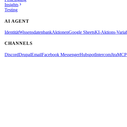
Insights
Testing
AI AGENT
Identität
Wissensdatenbank
Aktionen
Google Sheets
KI-Aktions-Varia
CHANNELS
Discord
Drupal
Email
Facebook Messenger
Hubspot
Intercom
Jira
MCP