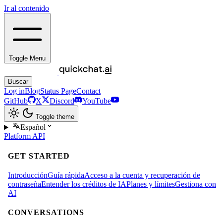
Ir al contenido
Toggle Menu
Buscar
Log in
Blog
Status Page
Contact
GitHub
X
Discord
YouTube
Toggle theme
Español
Platform
API
GET STARTED
Introducción
Guía rápida
Acceso a la cuenta y recuperación de
contraseña
Entender los créditos de IA
Planes y límites
Gestiona con
AI
CONVERSATIONS