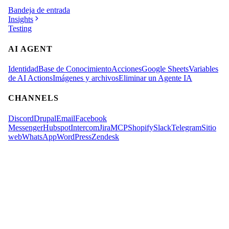
Bandeja de entrada
Insights
Testing
AI AGENT
Identidad
Base de Conocimiento
Acciones
Google Sheets
Variables
de AI Actions
Imágenes y archivos
Eliminar un Agente IA
CHANNELS
Discord
Drupal
Email
Facebook
Messenger
Hubspot
Intercom
Jira
MCP
Shopify
Slack
Telegram
Sitio
web
WhatsApp
WordPress
Zendesk