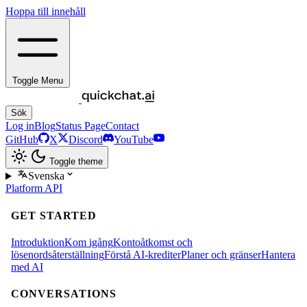
Hoppa till innehåll
Toggle Menu
Sök
Log in
Blog
Status Page
Contact
GitHub
X
Discord
YouTube
Toggle theme
Svenska
Platform
API
GET STARTED
Introduktion
Kom igång
Kontoåtkomst och
lösenordsåterställning
Förstå AI-krediter
Planer och gränser
Hantera
med AI
CONVERSATIONS