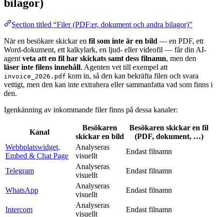
bilagor)
Section titled “Filer (PDF:er, dokument och andra bilagor)”
När en besökare skickar en
fil som inte är en bild
— en PDF, ett
Word-dokument, ett kalkylark, en ljud- eller videofil — får din AI-
agent
veta att en fil har skickats samt dess filnamn
, men den
läser inte filens innehåll
. Agenten vet till exempel att
kom in, så den kan bekräfta filen och svara
invoice_2026.pdf
vettigt, men den kan inte extrahera eller sammanfatta vad som finns i
den.
Igenkänning av inkommande filer finns på dessa kanaler:
Besökaren
Besökaren skickar en
fil
Kanal
skickar en
bild
(PDF, dokument, …)
Webbplatswidget,
Analyseras
Endast filnamn
Embed & Chat Page
visuellt
Analyseras
Telegram
Endast filnamn
visuellt
Analyseras
WhatsApp
Endast filnamn
visuellt
Analyseras
Intercom
Endast filnamn
visuellt