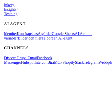
Inkorg
Insights
Testning
AI AGENT
Identitet
Kunskapsbas
Åtgärder
Google Sheets
AI Action-
variabler
Bilder och filer
Ta bort en AI-agent
CHANNELS
Discord
Drupal
Email
Facebook
Messenger
Hubspot
Intercom
Jira
MCP
Shopify
Slack
Telegram
Webbpla