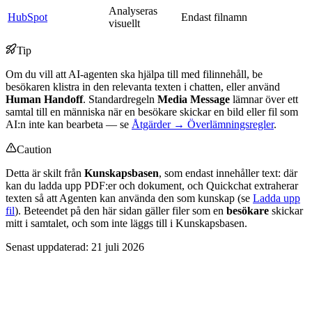
Analyseras
HubSpot
Endast filnamn
visuellt
Tip
Om du vill att AI-agenten ska hjälpa till med filinnehåll, be
besökaren klistra in den relevanta texten i chatten, eller använd
Human Handoff
. Standardregeln
Media Message
lämnar över ett
samtal till en människa när en besökare skickar en bild eller fil som
AI:n inte kan bearbeta — se
Åtgärder → Överlämningsregler
.
Caution
Detta är skilt från
Kunskapsbasen
, som endast innehåller text: där
kan du ladda upp PDF:er och dokument, och Quickchat extraherar
texten så att Agenten kan använda den som kunskap (se
Ladda upp
fil
). Beteendet på den här sidan gäller filer som en
besökare
skickar
mitt i samtalet, och som inte läggs till i Kunskapsbasen.
Senast uppdaterad:
21 juli 2026