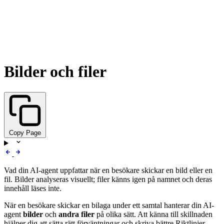
Bilder och filer
Copy Page
Vad din AI-agent uppfattar när en besökare skickar en bild eller en
fil. Bilder analyseras visuellt; filer känns igen på namnet och deras
innehåll läses inte.
När en besökare skickar en bilaga under ett samtal hanterar din AI-
agent
bilder
och
andra filer
på olika sätt. Att känna till skillnaden
hjälper dig att sätta rätt förväntningar och skriva bättre Riktlinjer.