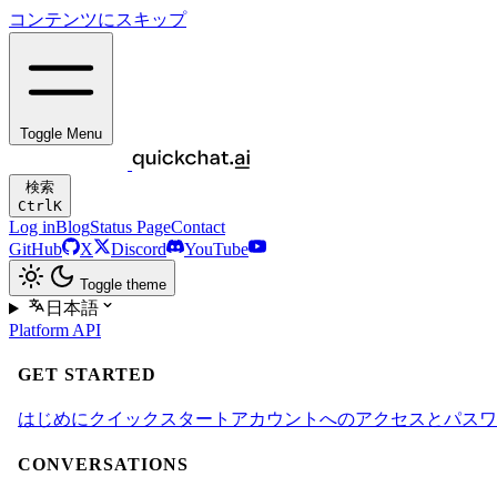
コンテンツにスキップ
Toggle Menu
検索
Ctrl
K
Log in
Blog
Status Page
Contact
GitHub
X
Discord
YouTube
Toggle theme
日本語
Platform
API
GET STARTED
はじめに
クイックスタート
アカウントへのアクセスとパスワ
CONVERSATIONS