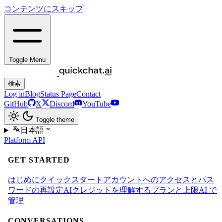
コンテンツにスキップ
Toggle Menu
検索
Log in
Blog
Status Page
Contact
GitHub
X
Discord
YouTube
Toggle theme
日本語
Platform
API
GET STARTED
はじめに
クイックスタート
アカウントへのアクセスとパス
ワードの再設定
AIクレジットを理解する
プランと上限
AI で
管理
CONVERSATIONS