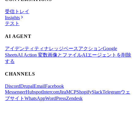
受信トレイ
Insights
テスト
AI AGENT
アイデンティティ
ナレッジベース
アクション
Google
Sheets
AI Action 変数
画像とファイル
AIエージェントを削除
する
CHANNELS
Discord
Drupal
Email
Facebook
Messenger
Hubspot
Intercom
Jira
MCP
Shopify
Slack
Telegram
ウェ
ブサイト
WhatsApp
WordPress
Zendesk