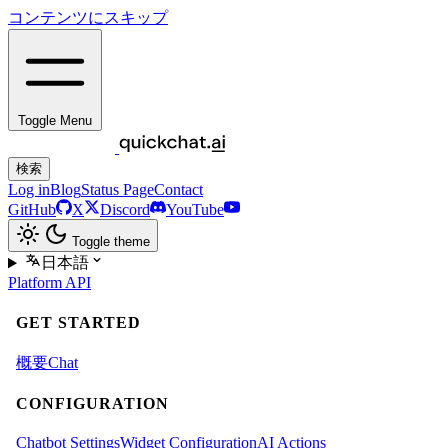
コンテンツにスキップ
Toggle Menu
検索
Log in
Blog
Status Page
Contact
GitHub
X
Discord
YouTube
Toggle theme
日本語
Platform
API
GET STARTED
概要
Chat
CONFIGURATION
Chatbot Settings
Widget Configuration
AI Actions