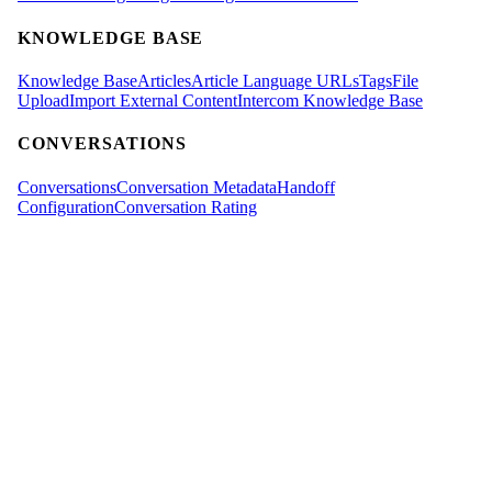
KNOWLEDGE BASE
Knowledge Base
Articles
Article Language URLs
Tags
File
Upload
Import External Content
Intercom Knowledge Base
CONVERSATIONS
Conversations
Conversation Metadata
Handoff
Configuration
Conversation Rating