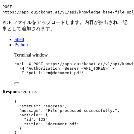
POST
https://app.quickchat.ai/v1/api/knowledge_base/file_upl
PDF ファイルをアップロードします。内容が抽出され、記
事として追加されます。
Shell
Python
Terminal window
curl
-X
POST
https://app.quickchat.ai/v1/api/knowl
-H
'Authorization: Bearer <API_TOKEN>'
\
-F
'pdf_file=@document.pdf'
Response
200 OK
{
"status"
: 
"success"
,
"message"
: 
"File processed successfully."
,
"article"
: {
"id"
: 
1234
,
"title"
: 
"document.pdf"
}
}