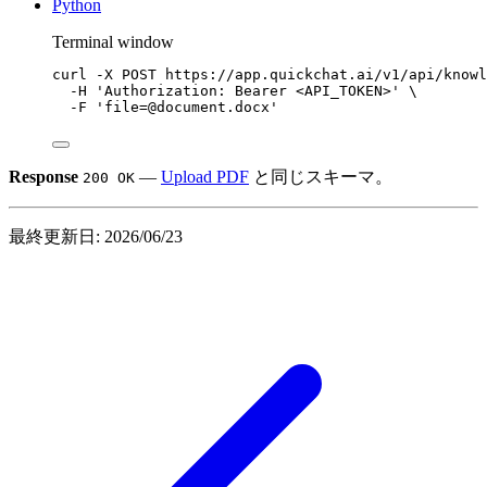
Python
Terminal window
curl
-X
POST
https://app.quickchat.ai/v1/api/knowl
-H
'Authorization: Bearer <API_TOKEN>'
\
-F
'file=@document.docx'
Response
—
Upload PDF
と同じスキーマ。
200 OK
最終更新日:
2026/06/23