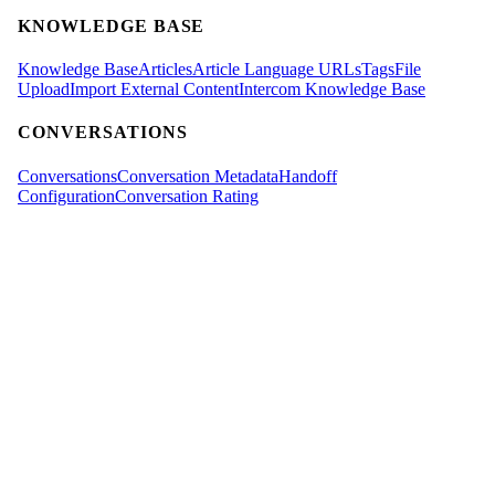
KNOWLEDGE BASE
Knowledge Base
Articles
Article Language URLs
Tags
File
Upload
Import External Content
Intercom Knowledge Base
CONVERSATIONS
Conversations
Conversation Metadata
Handoff
Configuration
Conversation Rating