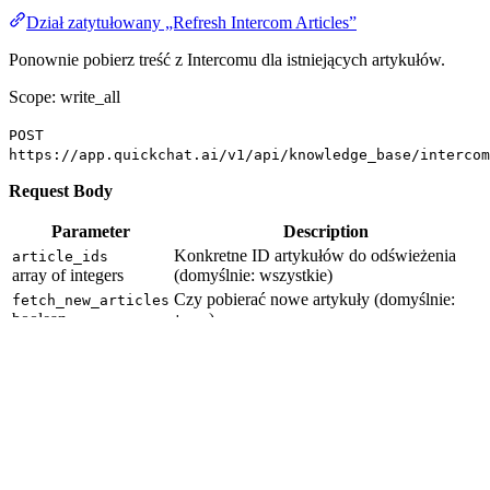
Dział zatytułowany „Refresh Intercom Articles”
Ponownie pobierz treść z Intercomu dla istniejących artykułów.
Scope: write_all
POST
https://app.quickchat.ai/v1/api/knowledge_base/intercom
Request Body
Parameter
Description
Konkretne ID artykułów do odświeżenia
article_ids
array of integers
(domyślnie: wszystkie)
Czy pobierać nowe artykuły (domyślnie:
fetch_new_articles
boolean
)
true
Response
204 No Content
Import Intercom Articles
Dział zatytułowany „Import Intercom Articles”