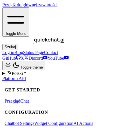
Przejdź do głównej zawartości
Toggle Menu
Szukaj
Log in
Blog
Status Page
Contact
GitHub
X
Discord
YouTube
Toggle theme
Polski
Platform
API
GET STARTED
Przegląd
Chat
CONFIGURATION
Chatbot Settings
Widget Configuration
AI Actions