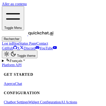
Aller au contenu
Toggle Menu
Rechercher
Log in
Blog
Status Page
Contact
GitHub
X
Discord
YouTube
Toggle theme
Français
Platform
API
GET STARTED
Aperçu
Chat
CONFIGURATION
Chatbot Settings
Widget Configuration
AI Actions