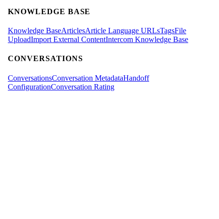
KNOWLEDGE BASE
Knowledge Base
Articles
Article Language URLs
Tags
File
Upload
Import External Content
Intercom Knowledge Base
CONVERSATIONS
Conversations
Conversation Metadata
Handoff
Configuration
Conversation Rating