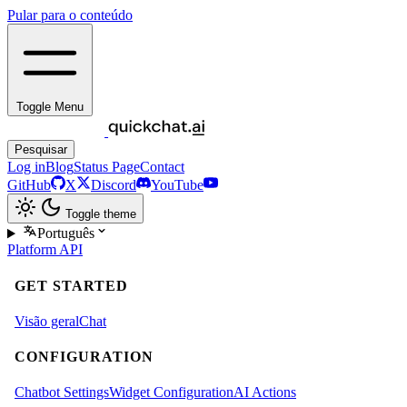
Pular para o conteúdo
Toggle Menu
Pesquisar
Log in
Blog
Status Page
Contact
GitHub
X
Discord
YouTube
Toggle theme
Português
Platform
API
GET STARTED
Visão geral
Chat
CONFIGURATION
Chatbot Settings
Widget Configuration
AI Actions