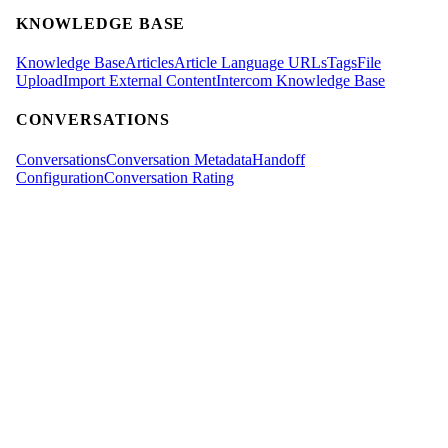
KNOWLEDGE BASE
Knowledge Base
Articles
Article Language URLs
Tags
File
Upload
Import External Content
Intercom Knowledge Base
CONVERSATIONS
Conversations
Conversation Metadata
Handoff
Configuration
Conversation Rating