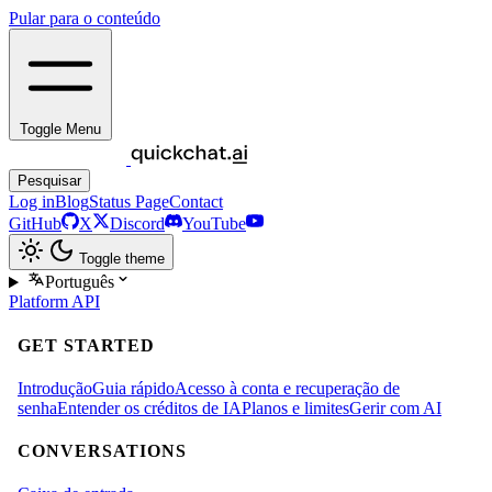
Pular para o conteúdo
Toggle Menu
Pesquisar
Log in
Blog
Status Page
Contact
GitHub
X
Discord
YouTube
Toggle theme
Português
Platform
API
GET STARTED
Introdução
Guia rápido
Acesso à conta e recuperação de
senha
Entender os créditos de IA
Planos e limites
Gerir com AI
CONVERSATIONS