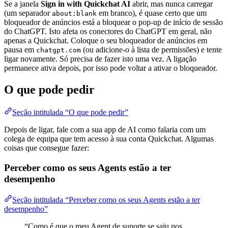
Se a janela
Sign in with Quickchat AI
abrir, mas nunca carregar
(um separador
em branco), é quase certo que um
about:blank
bloqueador de anúncios está a bloquear o pop-up de início de sessão
do ChatGPT. Isto afeta os conectores do ChatGPT em geral, não
apenas a Quickchat. Coloque o seu bloqueador de anúncios em
pausa em
(ou adicione-o à lista de permissões) e tente
chatgpt.com
ligar novamente. Só precisa de fazer isto uma vez. A ligação
permanece ativa depois, por isso pode voltar a ativar o bloqueador.
O que pode pedir
Seção intitulada “O que pode pedir”
Depois de ligar, fale com a sua app de AI como falaria com um
colega de equipa que tem acesso à sua conta Quickchat. Algumas
coisas que consegue fazer:
Perceber como os seus Agents estão a ter
desempenho
Seção intitulada “Perceber como os seus Agents estão a ter
desempenho”
“Como é que o meu Agent de suporte se saiu nos