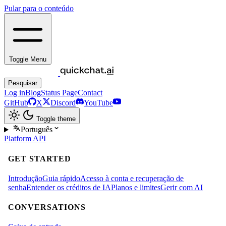
Pular para o conteúdo
Toggle Menu
Pesquisar
Log in
Blog
Status Page
Contact
GitHub
X
Discord
YouTube
Toggle theme
Português
Platform
API
GET STARTED
Introdução
Guia rápido
Acesso à conta e recuperação de
senha
Entender os créditos de IA
Planos e limites
Gerir com AI
CONVERSATIONS