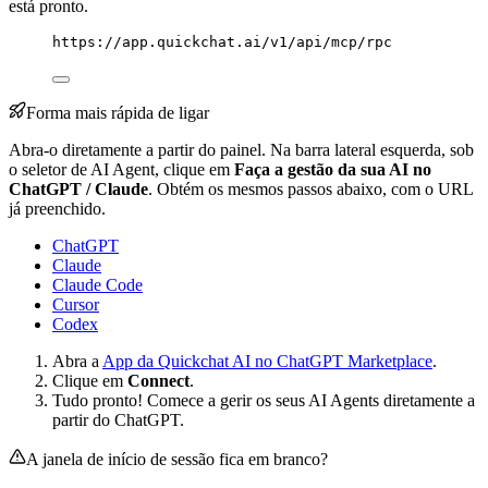
está pronto.
https://app.quickchat.ai/v1/api/mcp/rpc
Forma mais rápida de ligar
Abra-o diretamente a partir do painel. Na barra lateral esquerda, sob
o seletor de AI Agent, clique em
Faça a gestão da sua AI no
ChatGPT / Claude
. Obtém os mesmos passos abaixo, com o URL
já preenchido.
ChatGPT
Claude
Claude Code
Cursor
Codex
Abra a
App da Quickchat AI no ChatGPT Marketplace
.
Clique em
Connect
.
Tudo pronto! Comece a gerir os seus AI Agents diretamente a
partir do ChatGPT.
A janela de início de sessão fica em branco?