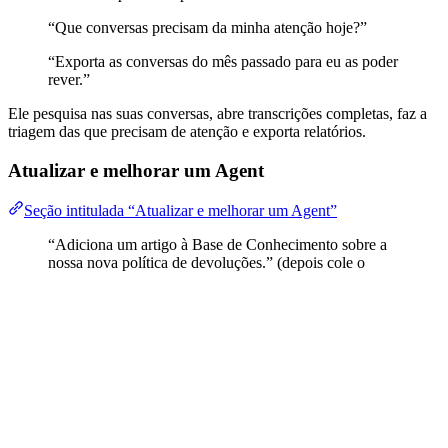
“Que conversas precisam da minha atenção hoje?”
“Exporta as conversas do mês passado para eu as poder
rever.”
Ele pesquisa nas suas conversas, abre transcrições completas, faz a
triagem das que precisam de atenção e exporta relatórios.
Atualizar e melhorar um Agent
Seção intitulada “Atualizar e melhorar um Agent”
“Adiciona um artigo à Base de Conhecimento sobre a
nossa nova política de devoluções.” (depois cole o
texto)
“Muda a saudação do meu Agent de suporte para algo
mais caloroso.”
“Ativa o espanhol para este Agent.”
“O que é que este Agent está configurado para fazer
neste momento?”