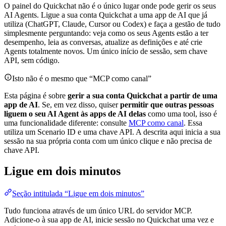
O painel do Quickchat não é o único lugar onde pode gerir os seus
AI Agents. Ligue a sua conta Quickchat a uma app de AI que já
utiliza (ChatGPT, Claude, Cursor ou Codex) e faça a gestão de tudo
simplesmente perguntando: veja como os seus Agents estão a ter
desempenho, leia as conversas, atualize as definições e até crie
Agents totalmente novos. Um único início de sessão, sem chave
API, sem código.
Isto não é o mesmo que “MCP como canal”
Esta página é sobre
gerir a sua conta Quickchat a partir de uma
app de AI
. Se, em vez disso, quiser
permitir que outras pessoas
liguem o seu AI Agent às apps de AI delas
como uma tool, isso é
uma funcionalidade diferente: consulte
MCP como canal
. Essa
utiliza um Scenario ID e uma chave API. A descrita aqui inicia a sua
sessão na sua própria conta com um único clique e não precisa de
chave API.
Ligue em dois minutos
Seção intitulada “Ligue em dois minutos”
Tudo funciona através de um único URL do servidor MCP.
Adicione-o à sua app de AI, inicie sessão no Quickchat uma vez e