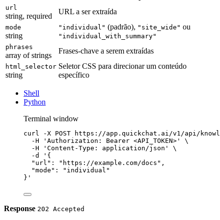
url
URL a ser extraída
string, required
(padrão),
ou
mode
"individual"
"site_wide"
string
"individual_with_summary"
phrases
Frases-chave a serem extraídas
array of strings
Seletor CSS para direcionar um conteúdo
html_selector
string
específico
Shell
Python
Terminal window
curl
-X
POST
https://app.quickchat.ai/v1/api/knowl
-H
'Authorization: Bearer <API_TOKEN>'
\
-H
'Content-Type: application/json'
\
-d
'{
"url": "https://example.com/docs",
"mode": "individual"
}'
Response
202 Accepted