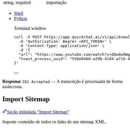
string, required
importação
Shell
Python
Terminal window
curl
-X
POST
https://app.quickchat.ai/v1/api/knowl
-H
'Authorization: Bearer <API_TOKEN>'
\
-H
'Content-Type: application/json'
\
-d
'{
"url": "https://www.youtube.com/watch?v=dQw4w9Wg
"toast_process_uuid": "550e8400-e29b-41d4-a716-4
}'
Response
— A transcrição é processada de forma
202 Accepted
assíncrona.
Import Sitemap
Seção intitulada “Import Sitemap”
Importe conteúdo de todos os links de um sitemap XML.