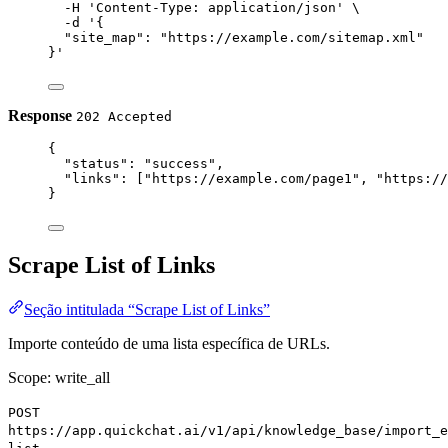
-H
'Content-Type: application/json'
\
-d
'{
"site_map": "https://example.com/sitemap.xml"
}'
Response
202 Accepted
{
"status"
: 
"success"
,
"links"
: [
"https://example.com/page1"
, 
"https://
}
Scrape List of Links
Seção intitulada “Scrape List of Links”
Importe conteúdo de uma lista específica de URLs.
Scope: write_all
POST
https://app.quickchat.ai/v1/api/knowledge_base/import_e