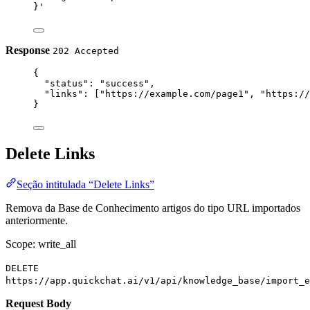
}'
Response
202 Accepted
{
"status"
: 
"success"
,
"links"
: [
"https://example.com/page1"
, 
"https://
}
Delete Links
Seção intitulada “Delete Links”
Remova da Base de Conhecimento artigos do tipo URL importados
anteriormente.
Scope: write_all
DELETE
https://app.quickchat.ai/v1/api/knowledge_base/import_e
Request Body