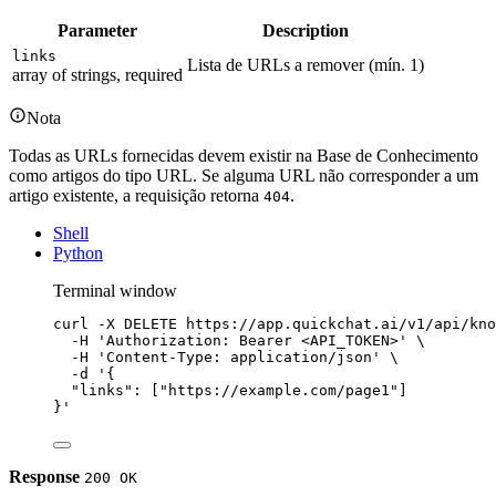
Parameter
Description
links
Lista de URLs a remover (mín. 1)
array of strings, required
Nota
Todas as URLs fornecidas devem existir na Base de Conhecimento
como artigos do tipo URL. Se alguma URL não corresponder a um
artigo existente, a requisição retorna
.
404
Shell
Python
Terminal window
curl
-X
DELETE
https://app.quickchat.ai/v1/api/kno
-H
'Authorization: Bearer <API_TOKEN>'
\
-H
'Content-Type: application/json'
\
-d
'{
"links": ["https://example.com/page1"]
}'
Response
200 OK