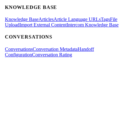
KNOWLEDGE BASE
Knowledge Base
Articles
Article Language URLs
Tags
File
Upload
Import External Content
Intercom Knowledge Base
CONVERSATIONS
Conversations
Conversation Metadata
Handoff
Configuration
Conversation Rating