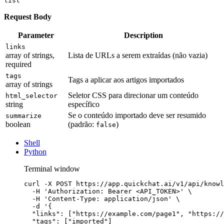
list
Request Body
Parameter
Description
links
array of strings,
Lista de URLs a serem extraídas (não vazia)
required
tags
Tags a aplicar aos artigos importados
array of strings
Seletor CSS para direcionar um conteúdo
html_selector
string
específico
Se o conteúdo importado deve ser resumido
summarize
boolean
(padrão:
)
false
Shell
Python
Terminal window
curl
-X
POST
https://app.quickchat.ai/v1/api/knowl
-H
'Authorization: Bearer <API_TOKEN>'
\
-H
'Content-Type: application/json'
\
-d
'{
"links": ["https://example.com/page1", "https://
"tags": ["imported"]