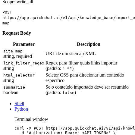
Scope: write_all
POST
https://app.quickchat.ai/v1/api/knowledge_base/import_e
map
Request Body
Parameter
Description
site_map
URL de um sitemap XML
string, required
Regex para filtrar quais links importar
link_filter_regex
string
(padrão:
)
".*"
Seletor CSS para direcionar um conteúdo
html_selector
string
específico
Se o conteúdo importado deve ser resumido
summarize
boolean
(padrão:
)
false
Shell
Python
Terminal window
curl
-X
POST
https://app.quickchat.ai/v1/api/knowl
-H
'Authorization: Bearer <API_TOKEN>'
\