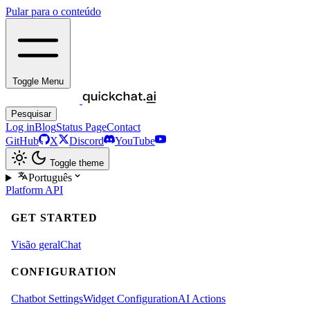
Pular para o conteúdo
Toggle Menu
Pesquisar
Log in
Blog
Status Page
Contact
GitHub
X
Discord
YouTube
Toggle theme
Português
Platform
API
GET STARTED
Visão geral
Chat
CONFIGURATION
Chatbot Settings
Widget Configuration
AI Actions