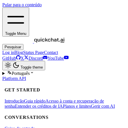
Pular para o conteúdo
Toggle Menu
Pesquisar
Log in
Blog
Status Page
Contact
GitHub
X
Discord
YouTube
Toggle theme
Português
Platform
API
GET STARTED
Introdução
Guia rápido
Acesso à conta e recuperação de
senha
Entender os créditos de IA
Planos e limites
Gerir com AI
CONVERSATIONS