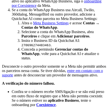
ativo no aplicativo WhatsApp Business, siga o
onboarding
por Coexistence
da Meta.
Se a conta do WhatsApp Business usa Aircall, Twilio,
360dialog, MessageBird ou outro provedor, adicione a
Quickchat AI como parceira no Meta Business Settings:
Abra o
Meta Business Settings
e acesse
Contas
→
Contas do WhatsApp
.
Selecione a conta do WhatsApp Business, abra
Parceiros
e clique em
Adicionar parceiros
.
Insira o Business ID da Quickchat AI:
.
270696274483463
Conceda a permissão
Gerenciar contas do
WhatsApp
, volte para a Quickchat AI e atualize o
status.
Desconecte o outro provedor somente se a Meta não permitir ambos
os parceiros nessa conta. Se tiver dúvidas,
entre em contato com o
suporte
antes de desconectar um provedor de mensagens ativo.
A verificação do número falhou.
Confira se o número recebe SMS/ligação e se não está preso
em outro fluxo de registro que a Meta não permita coexistir.
Se o número estiver no
aplicativo Business
, tente o
onboarding por
Coexistence
.