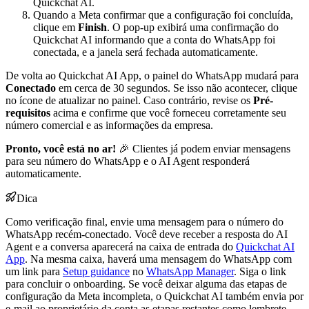
Quickchat AI.
Quando a Meta confirmar que a configuração foi concluída,
clique em
Finish
. O pop-up exibirá uma confirmação do
Quickchat AI informando que a conta do WhatsApp foi
conectada, e a janela será fechada automaticamente.
De volta ao Quickchat AI App, o painel do WhatsApp mudará para
Conectado
em cerca de 30 segundos. Se isso não acontecer, clique
no ícone de atualizar no painel. Caso contrário, revise os
Pré-
requisitos
acima e confirme que você forneceu corretamente seu
número comercial e as informações da empresa.
Pronto, você está no ar!
🎉 Clientes já podem enviar mensagens
para seu número do WhatsApp e o AI Agent responderá
automaticamente.
Dica
Como verificação final, envie uma mensagem para o número do
WhatsApp recém-conectado. Você deve receber a resposta do AI
Agent e a conversa aparecerá na caixa de entrada do
Quickchat AI
App
. Na mesma caixa, haverá uma mensagem do WhatsApp com
um link para
Setup guidance
no
WhatsApp Manager
. Siga o link
para concluir o onboarding. Se você deixar alguma das etapas de
configuração da Meta incompleta, o Quickchat AI também envia por
e-mail ao proprietário da conta as etapas restantes como lembrete.