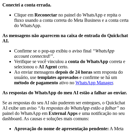
Conectei a conta errada.
Clique em
Reconectar
no painel do WhatsApp e repita o
fluxo usando a conta correta do Meta Business e a conta certa
do WhatsApp.
As mensagens não aparecem na caixa de entrada do Quickchat
AI.
Confirme se o pop-up exibiu o aviso final
“WhatsApp
account connected!”
.
Verifique se você vinculou a
conta do WhatsApp
correta e
selecionou o
AI Agent
certo.
Ao enviar mensagens
depois de 24 horas
sem resposta do
usuário, use
templates aprovados
e confirme se há um
método de pagamento
ativo no
WhatsApp Manager
.
As respostas do WhatsApp do meu AI estão a falhar ao enviar.
Se as respostas do seu AI não puderem ser entregues, o Quickchat
AI exibe um aviso
“As respostas do WhatsApp estão a falhar”
no
painel do WhatsApp em
External Apps
e uma notificação no seu
dashboard. As causas e soluções mais comuns:
Aprovação do nome de apresentação pendente:
A Meta