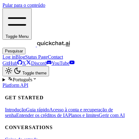
Pular para o conteúdo
Toggle Menu
Pesquisar
Log in
Blog
Status Page
Contact
GitHub
X
Discord
YouTube
Toggle theme
Português
Platform
API
GET STARTED
Introdução
Guia rápido
Acesso à conta e recuperação de
senha
Entender os créditos de IA
Planos e limites
Gerir com AI
CONVERSATIONS