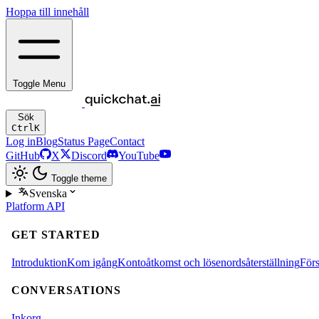
Hoppa till innehåll
Toggle Menu
Sök
Ctrl
K
Log in
Blog
Status Page
Contact
GitHub
X
Discord
YouTube
Toggle theme
Svenska
Platform
API
GET STARTED
Introduktion
Kom igång
Kontoåtkomst och lösenordsåterställning
Förs
CONVERSATIONS
Inkorg