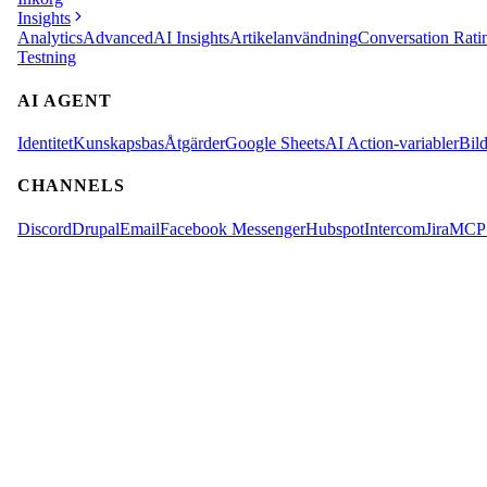
Insights
Analytics
Advanced
AI Insights
Artikelanvändning
Conversation Rati
Testning
AI AGENT
Identitet
Kunskapsbas
Åtgärder
Google Sheets
AI Action-variabler
Bild
CHANNELS
Discord
Drupal
Email
Facebook Messenger
Hubspot
Intercom
Jira
MCP