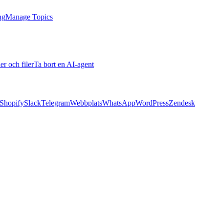
ng
Manage Topics
er och filer
Ta bort en AI-agent
Shopify
Slack
Telegram
Webbplats
WhatsApp
WordPress
Zendesk