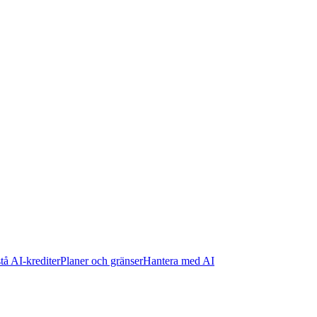
tå AI-krediter
Planer och gränser
Hantera med AI