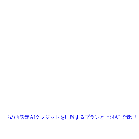
ードの再設定
AIクレジットを理解する
プランと上限
AI で管理