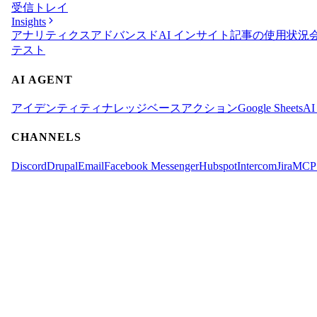
受信トレイ
Insights
アナリティクス
アドバンスド
AI インサイト
記事の使用状況
テスト
AI AGENT
アイデンティティ
ナレッジベース
アクション
Google Sheets
AI
CHANNELS
Discord
Drupal
Email
Facebook Messenger
Hubspot
Intercom
Jira
MCP