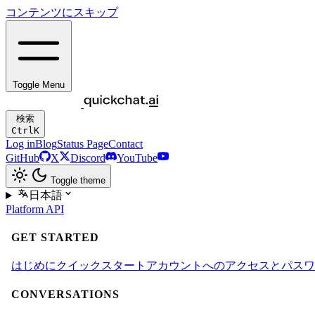
コンテンツにスキップ
Toggle Menu
検索
Ctrl
K
Log in
Blog
Status Page
Contact
GitHub
X
Discord
YouTube
Toggle theme
日本語
Platform
API
GET STARTED
はじめに
クイックスタート
アカウントへのアクセスとパスワ
CONVERSATIONS