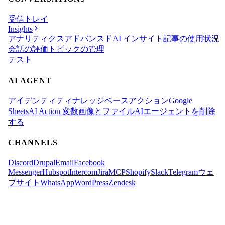
受信トレイ
Insights
アナリティクス
アドバンスド
AI インサイト
記事の使用状況
会話の評価
トピックの管理
テスト
AI AGENT
アイデンティティ
ナレッジベース
アクション
Google
Sheets
AI Action 変数
画像とファイル
AIエージェントを削除
する
CHANNELS
Discord
Drupal
Email
Facebook
Messenger
Hubspot
Intercom
Jira
MCP
Shopify
Slack
Telegram
ウェ
ブサイト
WhatsApp
WordPress
Zendesk