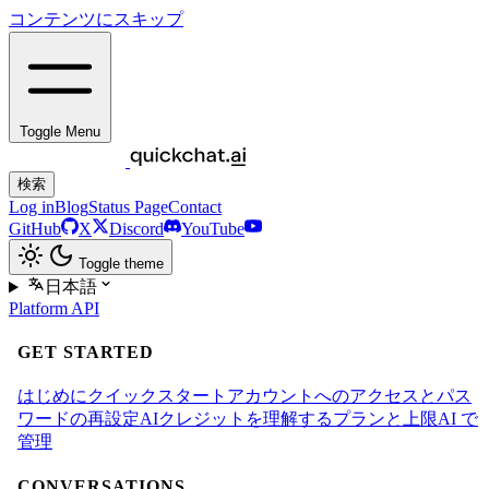
コンテンツにスキップ
Toggle Menu
検索
Log in
Blog
Status Page
Contact
GitHub
X
Discord
YouTube
Toggle theme
日本語
Platform
API
GET STARTED
はじめに
クイックスタート
アカウントへのアクセスとパス
ワードの再設定
AIクレジットを理解する
プランと上限
AI で
管理
CONVERSATIONS