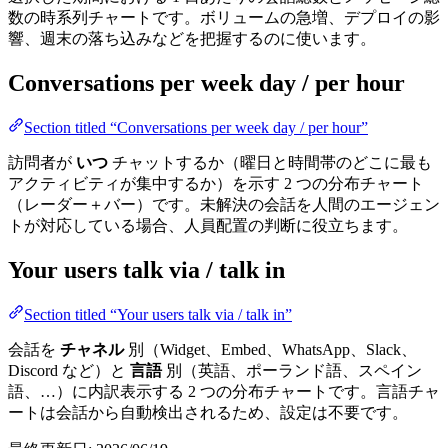
数の時系列チャートです。ボリュームの急増、デプロイの影
響、週末の落ち込みなどを把握するのに使います。
Conversations per week day / per hour
Section titled “Conversations per week day / per hour”
訪問者が
いつ
チャットするか（曜日と時間帯のどこに最も
アクティビティが集中するか）を示す 2 つの分布チャート
（レーダー＋バー）です。未解決の会話を人間のエージェン
トが対応している場合、人員配置の判断に役立ちます。
Your users talk via / talk in
Section titled “Your users talk via / talk in”
会話を
チャネル
別（Widget、Embed、WhatsApp、Slack、
Discord など）と
言語
別（英語、ポーランド語、スペイン
語、…）に内訳表示する 2 つの分布チャートです。言語チャ
ートは会話から自動検出されるため、設定は不要です。