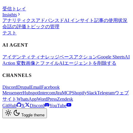
受信トレイ
Insights
アナリティクス
アドバンスド
AI インサイト
記事の使用状況
会話の評価
トピックの管理
テスト
AI AGENT
アイデンティティ
ナレッジベース
アクション
Google Sheets
AI
Action 変数
画像とファイル
AIエージェントを削除する
CHANNELS
Discord
Drupal
Email
Facebook
Messenger
Hubspot
Intercom
Jira
MCP
Shopify
Slack
Telegram
ウェブ
サイト
WhatsApp
WordPress
Zendesk
GitHub
X
Discord
YouTube
Toggle theme