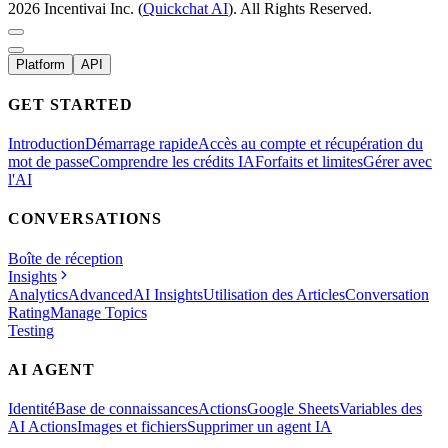
2026 Incentivai Inc. (
Quickchat AI
). All Rights Reserved.
Platform
API
GET STARTED
Introduction
Démarrage rapide
Accès au compte et récupération du
mot de passe
Comprendre les crédits IA
Forfaits et limites
Gérer avec
l'AI
CONVERSATIONS
Boîte de réception
Insights
Analytics
Advanced
AI Insights
Utilisation des Articles
Conversation
Rating
Manage Topics
Testing
AI AGENT
Identité
Base de connaissances
Actions
Google Sheets
Variables des
AI Actions
Images et fichiers
Supprimer un agent IA