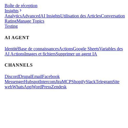
Boîte de réception
Insights
Analytics
Advanced
AI Insights
Utilisation des Articles
Conversation
Rating
Manage Topics
Testing
AI AGENT
Identité
Base de connaissances
Actions
Google Sheets
Variables des
AI Actions
Images et fichiers
Supprimer un agent IA
CHANNELS
Discord
Drupal
Email
Facebook
Messenger
Hubspot
Intercom
Jira
MCP
Shopify
Slack
Telegram
Site
web
WhatsApp
WordPress
Zendesk