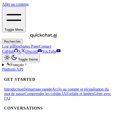
Aller au contenu
Toggle Menu
Rechercher
Log in
Blog
Status Page
Contact
GitHub
X
Discord
YouTube
Toggle theme
Français
Platform
API
GET STARTED
Introduction
Démarrage rapide
Accès au compte et récupération du
mot de passe
Comprendre les crédits IA
Forfaits et limites
Gérer avec
l'AI
CONVERSATIONS