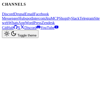
CHANNELS
Discord
Drupal
Email
Facebook
Messenger
Hubspot
Intercom
Jira
MCP
Shopify
Slack
Telegram
Site
web
WhatsApp
WordPress
Zendesk
GitHub
X
Discord
YouTube
Toggle theme