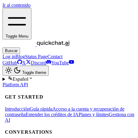
Ir al contenido
Toggle Menu
Buscar
Log in
Blog
Status Page
Contact
GitHub
X
Discord
YouTube
Toggle theme
Español
Platform
API
GET STARTED
Introducción
Guía rápida
Acceso a la cuenta y recuperación de
contraseña
Entender los créditos de IA
Planes y límites
Gestiona con
AI
CONVERSATIONS