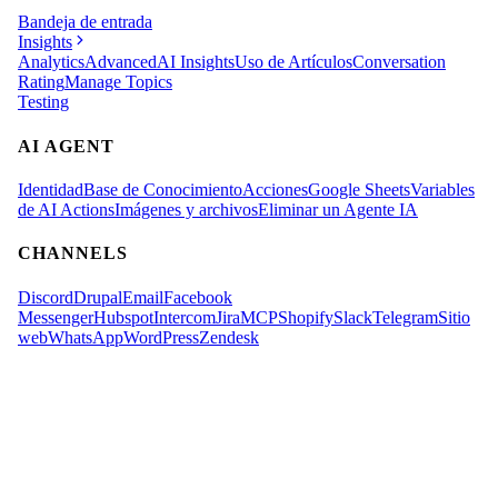
Bandeja de entrada
Insights
Analytics
Advanced
AI Insights
Uso de Artículos
Conversation
Rating
Manage Topics
Testing
AI AGENT
Identidad
Base de Conocimiento
Acciones
Google Sheets
Variables
de AI Actions
Imágenes y archivos
Eliminar un Agente IA
CHANNELS
Discord
Drupal
Email
Facebook
Messenger
Hubspot
Intercom
Jira
MCP
Shopify
Slack
Telegram
Sitio
web
WhatsApp
WordPress
Zendesk