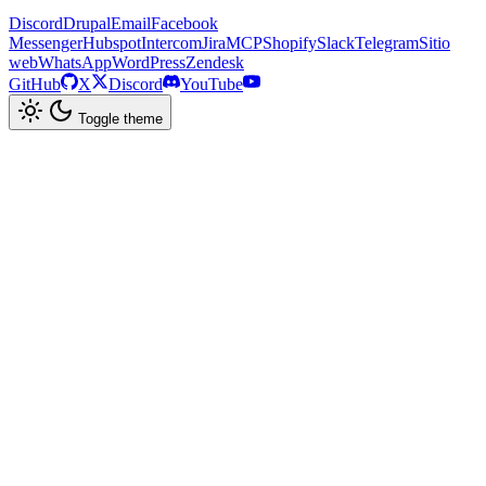
Discord
Drupal
Email
Facebook
Messenger
Hubspot
Intercom
Jira
MCP
Shopify
Slack
Telegram
Sitio
web
WhatsApp
WordPress
Zendesk
GitHub
X
Discord
YouTube
Toggle theme