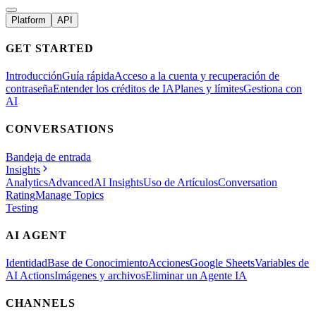
Platform
API
GET STARTED
Introducción
Guía rápida
Acceso a la cuenta y recuperación de
contraseña
Entender los créditos de IA
Planes y límites
Gestiona con
AI
CONVERSATIONS
Bandeja de entrada
Insights
Analytics
Advanced
AI Insights
Uso de Artículos
Conversation
Rating
Manage Topics
Testing
AI AGENT
Identidad
Base de Conocimiento
Acciones
Google Sheets
Variables de
AI Actions
Imágenes y archivos
Eliminar un Agente IA
CHANNELS