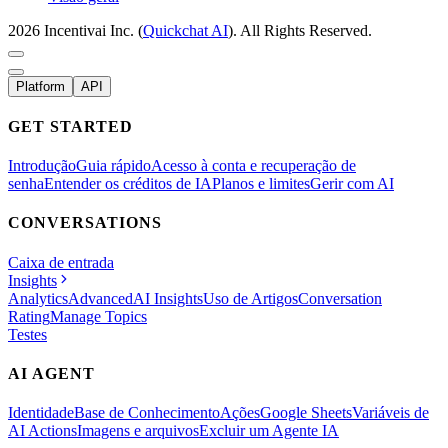
2026 Incentivai Inc. (
Quickchat AI
). All Rights Reserved.
Platform
API
GET STARTED
Introdução
Guia rápido
Acesso à conta e recuperação de
senha
Entender os créditos de IA
Planos e limites
Gerir com AI
CONVERSATIONS
Caixa de entrada
Insights
Analytics
Advanced
AI Insights
Uso de Artigos
Conversation
Rating
Manage Topics
Testes
AI AGENT
Identidade
Base de Conhecimento
Ações
Google Sheets
Variáveis de
AI Actions
Imagens e arquivos
Excluir um Agente IA