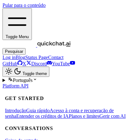
Pular para o conteúdo
Toggle Menu
Pesquisar
Log in
Blog
Status Page
Contact
GitHub
X
Discord
YouTube
Toggle theme
Português
Platform
API
GET STARTED
Introdução
Guia rápido
Acesso à conta e recuperação de
senha
Entender os créditos de IA
Planos e limites
Gerir com AI
CONVERSATIONS